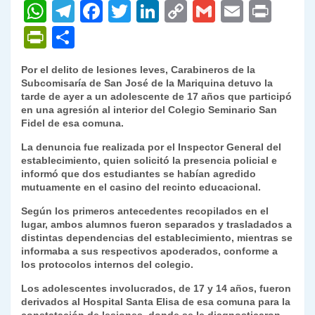
W
T
F
T
Li
C
G
E
P
h
el
a
w
n
o
m
m
ri
P
C
at
e
c
itt
k
p
ai
ai
nt
ri
o
Por el delito de lesiones leves, Carabineros de la
s
gr
e
er
e
y
l
l
nt
m
Subcomisaría de San José de la Mariquina detuvo la
A
a
b
dI
Li
tarde de ayer a un adolescente de 17 años que participó
Fr
p
en una agresión al interior del Colegio Seminario San
p
m
o
n
n
ie
ar
Fidel de esa comuna.
p
o
k
n
tir
La denuncia fue realizada por el Inspector General del
establecimiento, quien solicitó la presencia policial e
k
dl
informó que dos estudiantes se habían agredido
mutuamente en el casino del recinto educacional.
y
Según los primeros antecedentes recopilados en el
lugar, ambos alumnos fueron separados y trasladados a
distintas dependencias del establecimiento, mientras se
informaba a sus respectivos apoderados, conforme a
los protocolos internos del colegio.
Los adolescentes involucrados, de 17 y 14 años, fueron
derivados al Hospital Santa Elisa de esa comuna para la