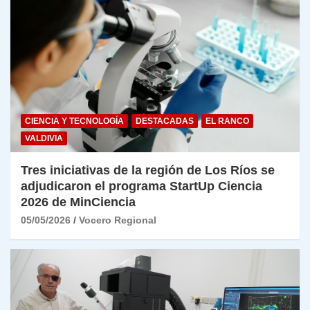
CIENCIA Y TECNOLOGÍA
DESTACADAS
EL RANCO
VALDIVIA
Tres iniciativas de la región de Los Ríos se
adjudicaron el programa StartUp Ciencia
2026 de MinCiencia
05/05/2026
Vocero Regional