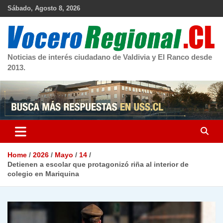
Skip
Sábado, Agosto 8, 2026
to
content
Noticias de interés ciudadano de Valdivia y El Ranco desde
2013.
Home
2026
Mayo
14
Detienen a escolar que protagonizó riña al interior de
colegio en Mariquina