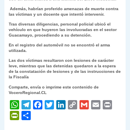
y
Además, habrían proferido amenazas de muerte contra
las víctimas y un docente que intentó intervenir.
Tras diversas diligencias, personal policial ubicó el
vehículo en que huyeron las involucradas en el sector
Guacamayo, procediendo a su detención.
En el registro del automóvil no se encontró el arma
utilizada.
Las dos víctimas resultaron con lesiones de carácter
leve, mientras que las detenidas quedaron a la espera
de la constatación de lesiones y de las instrucciones de
la Fiscalía
Comparte, envía o imprime este contenido de
VoceroRegional.CL
W
T
F
T
Li
C
G
E
P
h
el
a
w
n
o
m
m
ri
P
C
at
e
c
itt
k
p
ai
ai
nt
ri
o