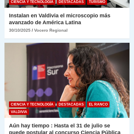
CIENCIA Y TECNOLOGÍA
DESTACADAS
TURISMO
Instalan en Valdivia el microscopio más
avanzado de América Latina
30/10/2025
Vocero Regional
CIENCIA Y TECNOLOGÍA
DESTACADAS
EL RANCO
VALDIVIA
Aún hay tiempo : Hasta el 31 de julio se
puede postular al concurso Ciencia Pública