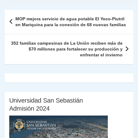
s
gr
e
er
e
y
l
l
nt
m
A
a
b
dI
Li
Fr
p
Navegación
MOP mejora servicio de agua potable El Yeco-Piutril
p
m
o
n
n
ie
ar
de
en Mariquina para la conexión de 68 nuevas familias
p
o
k
n
tir
entradas
k
dl
352 familias campesinas de La Unión reciben más de
$70 millones para fortalecer su producción y
y
enfrentar el invierno
Universidad San Sebastián
Admisión 2024