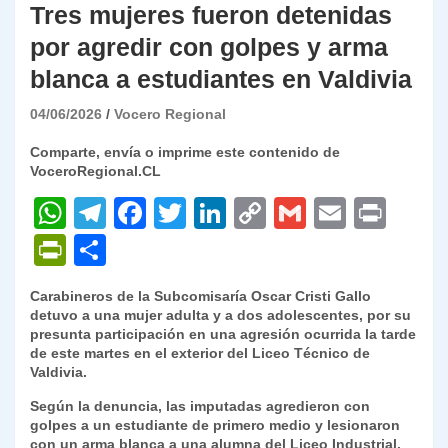
Tres mujeres fueron detenidas
por agredir con golpes y arma
blanca a estudiantes en Valdivia
04/06/2026
Vocero Regional
Comparte, envía o imprime este contenido de
VoceroRegional.CL
W
T
F
T
Li
C
G
E
P
h
el
a
w
n
o
m
m
ri
P
C
at
e
c
itt
k
p
ai
ai
nt
ri
o
Carabineros de la Subcomisaría Oscar Cristi Gallo
s
gr
e
er
e
y
l
l
nt
m
detuvo a una mujer adulta y a dos adolescentes, por su
A
a
b
dI
Li
presunta participación en una agresión ocurrida la tarde
Fr
p
de este martes en el exterior del Liceo Técnico de
p
m
o
n
n
ie
ar
Valdivia.
p
o
k
n
tir
Según la denuncia, las imputadas agredieron con
golpes a un estudiante de primero medio y lesionaron
k
dl
con un arma blanca a una alumna del Liceo Industrial.