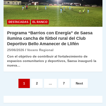
DESTACADAS
EL RANCO
Programa “Barrios con Energía” de Saesa
ilumina cancha de fútbol rural del Club
Deportivo Bello Amanecer de Llifén
25/06/2026
Vocero Regional
Con el objetivo de contribuir al fortalecimiento de
espacios comunitarios y deportivos, Saesa inauguró la
nueva…
Paginación
1
2
…
7
Next
de
entradas