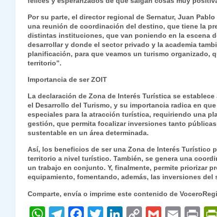
felices y esperanzados de que salgan cosas muy positiv
Por su parte, el director regional de Sernatur, Juan Pablo
una reunión de coordinación del destino, que tiene la pre
distintas instituciones, que van poniendo en la escena d
desarrollar y donde el sector privado y la academia tam
planificación, para que veamos un turismo organizado, qu
territorio”.
Importancia de ser ZOIT
La declaración de Zona de Interés Turística se establece 
el Desarrollo del Turismo, y su importancia radica en que 
especiales para la atracción turística, requiriendo una p
gestión, que permita focalizar inversiones tanto pública
sustentable en un área determinada.
Así, los beneficios de ser una Zona de Interés Turístico
territorio a nivel turístico. También, se genera una coord
un trabajo en conjunto. Y, finalmente, permite priorizar p
equipamiento, fomentando, además, las inversiones del s
Comparte, envía o imprime este contenido de VoceroReg
W
T
F
T
Li
C
G
E
P