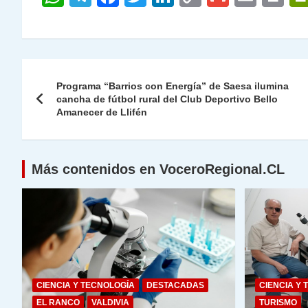
h
el
a
w
n
o
m
m
ri
at
e
c
itt
k
p
ai
ai
nt
s
gr
e
er
e
y
l
l
Navegación
A
a
b
dI
Li
Programa “Barrios con Energía” de Saesa ilumina
de
cancha de fútbol rural del Club Deportivo Bello
p
m
o
n
n
Amanecer de Llifén
p
o
k
entradas
k
Más contenidos en VoceroRegional.CL
CIENCIA Y TECNOLOGÍA
DESTACADAS
CIENCIA Y 
EL RANCO
VALDIVIA
TURISMO