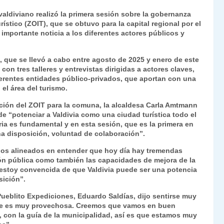
ri
o
aldiviano realizó la primera sesión sobre la gobernanza
nt
m
rístico (ZOIT), que se obtuvo para la capital regional por el
 importante noticia a los diferentes actores públicos y
Fr
p
ie
ar
que se llevó a cabo entre agosto de 2025 y enero de este
n
tir
con tres talleres y entrevistas dirigidas a actores claves,
iferentes entidades público-privados, que aportan con una
dl
el área del turismo.
y
ación del ZOIT para la comuna, la alcaldesa Carla Amtmann
e “potenciar a Valdivia como una ciudad turística todo el
ia es fundamental y en esta sesión, que es la primera en
na disposición, voluntad de colaboración”.
dos alineados en entender que hoy día hay tremendas
ión pública como también las capacidades de mejora de la
o estoy convencida de que Valdivia puede ser una potencia
sición”.
Pueblito Expediciones, Eduardo Saldías, dijo sentirse muy
pre es muy provechosa. Creemos que vamos en buen
, con la guía de la municipalidad, así es que estamos muy