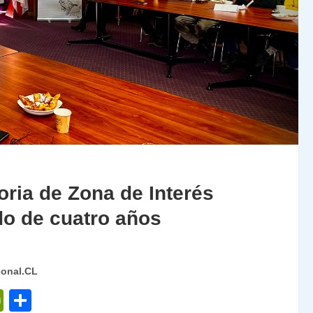
oria de Zona de Interés
odo de cuatro años
ional.CL
P
C