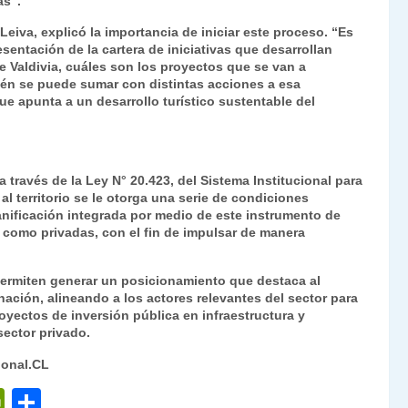
as”.
 Leiva, explicó la importancia de iniciar este proceso. “Es
sentación de la cartera de iniciativas que desarrollan
e Valdivia, cuáles son los proyectos que se van a
bién se puede sumar con distintas acciones a esa
e apunta a un desarrollo turístico sustentable del
a través de la Ley N° 20.423, del Sistema Institucional para
al territorio se le otorga una serie de condiciones
lanificación integrada por medio de este instrumento de
s como privadas, con el fin de impulsar de manera
 permiten generar un posicionamiento que destaca al
inación, alineando a los actores relevantes del sector para
royectos de inversión pública en infraestructura y
ector privado.
ional.CL
P
C