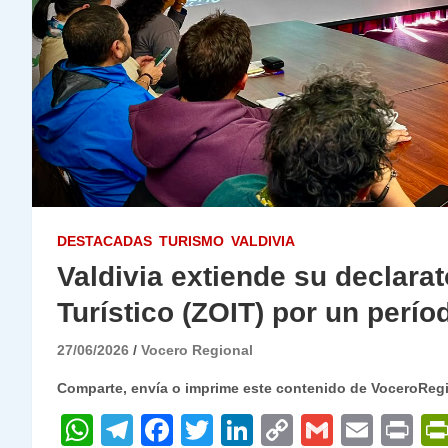
DESTACADAS
TURISMO
VALDIVIA
Valdivia extiende su declarat
Turístico (ZOIT) por un perí
27/06/2026
Vocero Regional
Comparte, envía o imprime este contenido de VoceroReg
W
T
F
T
Li
C
G
E
P