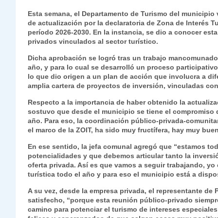
h
el
a
w
n
o
m
m
ri
Esta semana, el Departamento de Turismo del municipio v
at
e
c
itt
k
p
ai
ai
nt
de actualización por la declaratoria de Zona de Interés Tu
período 2026-2030. En la instancia, se dio a conocer esta
s
gr
e
er
e
y
l
l
privados vinculados al sector turístico.
A
a
b
dI
Li
Dicha aprobación se logró tras un trabajo mancomunado, 
p
m
o
n
n
año, y para lo cual se desarrolló un proceso participativo 
lo que dio origen a un plan de acción que involucra a d
p
o
k
amplia cartera de proyectos de inversión, vinculadas con 
k
Respecto a la importancia de haber obtenido la actualiz
sostuvo que desde el municipio se tiene el compromiso d
año. Para eso, la coordinación público-privada-comunitar
el marco de la ZOIT, ha sido muy fructífera, hay muy bue
En ese sentido, la jefa comunal agregó que “estamos to
potencialidades y que debemos articular tanto la invers
oferta privada. Así es que vamos a seguir trabajando, y
turística todo el año y para eso el municipio está a dispo
A su vez, desde la empresa privada, el representante de 
satisfecho, “porque esta reunión público-privado siem
camino para potenciar el turismo de intereses especiales