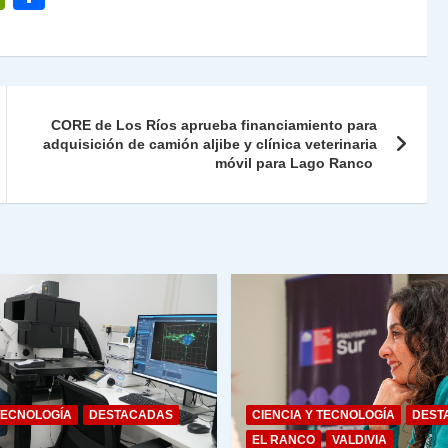
ri
o
nt
m
Fr
p
ie
ar
CORE de Los Ríos aprueba financiamiento para
n
adquisición de camión aljibe y clínica veterinaria
tir
móvil para Lago Ranco
dl
y
TECNOLOGÍA
DESTACADAS
CIENCIA Y TECNOLOGÍA
DEST
EL RANCO
VALDIVIA