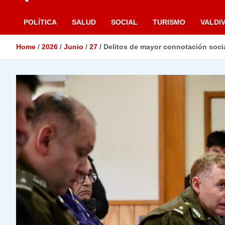
POLÍTICA
SALUD
SOCIAL
TURISMO
VALDIV
Home
2026
Junio
27
Delitos de mayor connotación soci