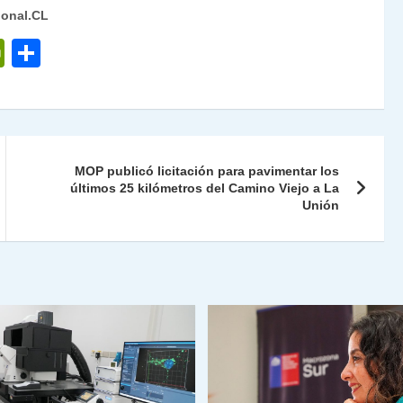
ional.CL
P
C
ri
o
nt
m
Fr
p
ie
ar
MOP publicó licitación para pavimentar los
n
tir
últimos 25 kilómetros del Camino Viejo a La
Unión
dl
y