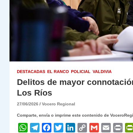
DESTACADAS
EL RANCO
POLICIAL
VALDIVIA
Delitos de mayor connotació
Los Ríos
27/06/2026
Vocero Regional
Comparte, envía o imprime este contenido de VoceroReg
W
T
F
T
Li
C
G
E
P