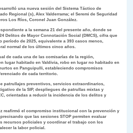
ri
o
sarrolló una nueva sesión del Sistema Táctico de
nt
m
gado Regional (s), Alex Valderrama; el Seremi de Seguridad
neros Los Ríos, Coronel Juan González.
Fr
p
rrespondiente a la semana 21 del presente año, donde se
ie
ar
.924 Delitos de Mayor Connotación Social (DMCS), cifra que
n
tir
o período de 2025, equivalente a 393 casos menos,
l normal de los últimos cinco años.
dl
al de cada una de las comisarías de la región,
y
n lugar habitado en Valdivia, robo en lugar no habitado en
hurtos en Panguipulli, estableciendo compromisos
erenciado de cada territorio.
 patrullajes preventivos, servicios extraordinarios,
gativo de la SIP, despliegues de patrullas mixtas y
, orientadas a reducir la incidencia de los delitos y
z reafirmó el compromiso institucional con la prevención y
, precisando que las sesiones STOP permiten evaluar
s recursos policiales y coordinar el trabajo con los
lecer la labor policial.