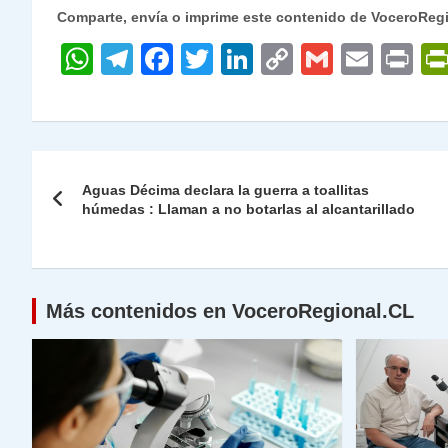
Comparte, envía o imprime este contenido de VoceroReg
W
T
F
T
Li
C
G
E
P
h
el
a
w
n
o
m
m
ri
at
e
c
itt
k
p
ai
ai
nt
s
gr
e
er
e
y
l
l
Navegación
A
a
b
dI
Li
Aguas Décima declara la guerra a toallitas
de
húmedas : Llaman a no botarlas al alcantarillado
p
m
o
n
n
p
o
k
entradas
k
Más contenidos en VoceroRegional.CL