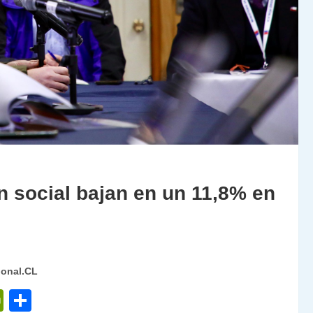
n social bajan en un 11,8% en
ional.CL
P
C