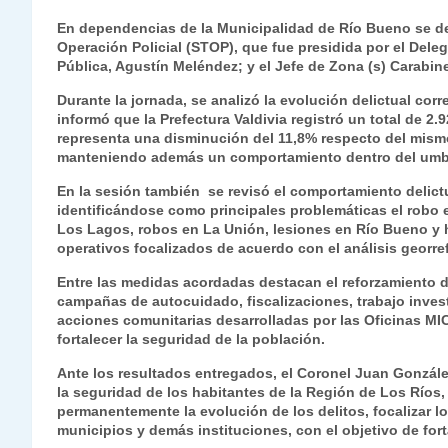
h
el
a
w
n
o
m
m
ri
En dependencias de la Municipalidad de Río Bueno se de
at
e
c
itt
k
p
ai
ai
nt
Operación Policial (STOP), que fue presidida por el Dele
Pública, Agustín Meléndez; y el Jefe de Zona (s) Carabi
s
gr
e
er
e
y
l
l
Durante la jornada, se analizó la evolución delictual co
A
a
b
dI
Li
informó que la Prefectura Valdivia registró un total de 2
p
m
o
n
n
representa una disminución del 11,8% respecto del mism
manteniendo además un comportamiento dentro del umbra
p
o
k
En la sesión también se revisó el comportamiento delictu
k
identificándose como principales problemáticas el robo e
Los Lagos, robos en La Unión, lesiones en Río Bueno y 
operativos focalizados de acuerdo con el análisis georref
Entre las medidas acordadas destacan el reforzamiento de
campañas de autocuidado, fiscalizaciones, trabajo investi
acciones comunitarias desarrolladas por las Oficinas MICC
fortalecer la seguridad de la población.
Ante los resultados entregados, el Coronel Juan Gonzále
la seguridad de los habitantes de la Región de Los Ríos
permanentemente la evolución de los delitos, focalizar lo
municipios y demás instituciones, con el objetivo de forta