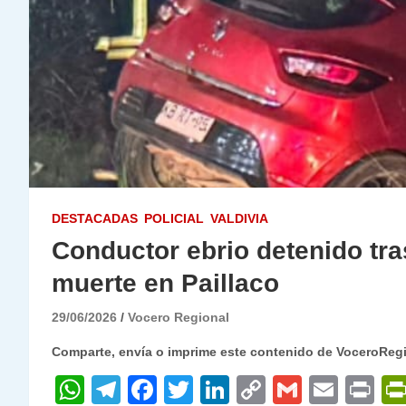
DESTACADAS
POLICIAL
VALDIVIA
Conductor ebrio detenido tra
muerte en Paillaco
29/06/2026
Vocero Regional
Comparte, envía o imprime este contenido de VoceroReg
W
T
F
T
Li
C
G
E
P