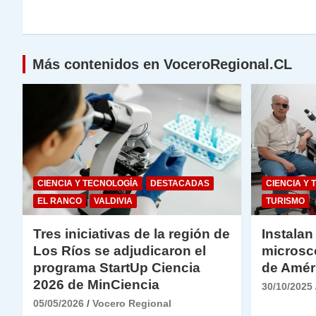
p
o
k
entradas
k
Más contenidos en VoceroRegional.CL
CIENCIA Y TECNOLOGÍA
DESTACADAS
CIENCIA Y 
EL RANCO
VALDIVIA
TURISMO
Tres iniciativas de la región de
Instalan
Los Ríos se adjudicaron el
microsc
programa StartUp Ciencia
de Amér
2026 de MinCiencia
30/10/2025
05/05/2026
Vocero Regional