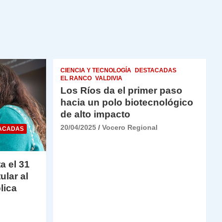
CIENCIA Y TECNOLOGÍA
DESTACADAS
EL RANCO
VALDIVIA
Los Ríos da el primer paso
hacia un polo biotecnológico
de alto impacto
20/04/2025
Vocero Regional
ACADAS
a el 31
ular al
lica