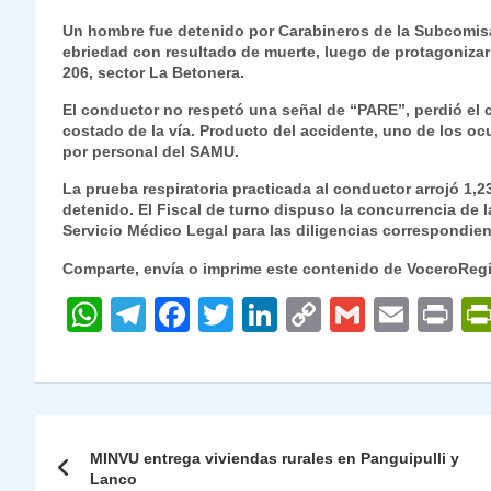
h
el
a
w
n
o
m
m
ri
Un hombre fue detenido por Carabineros de la Subcomisar
at
e
c
itt
k
p
ai
ai
nt
ebriedad con resultado de muerte, luego de protagonizar u
206, sector La Betonera.
s
gr
e
er
e
y
l
l
El conductor no respetó una señal de “PARE”, perdió el c
A
a
b
dI
Li
costado de la vía. Producto del accidente, uno de los oc
p
m
o
n
n
por personal del SAMU.
p
o
k
La prueba respiratoria practicada al conductor arrojó 1,23
detenido. El Fiscal de turno dispuso la concurrencia de l
k
Servicio Médico Legal para las diligencias correspondien
Comparte, envía o imprime este contenido de VoceroReg
W
T
F
T
Li
C
G
E
P
h
el
a
w
n
o
m
m
ri
at
e
c
itt
k
p
ai
ai
nt
s
gr
e
er
e
y
l
l
Navegación
A
a
b
dI
Li
MINVU entrega viviendas rurales en Panguipulli y
de
Lanco
p
m
o
n
n