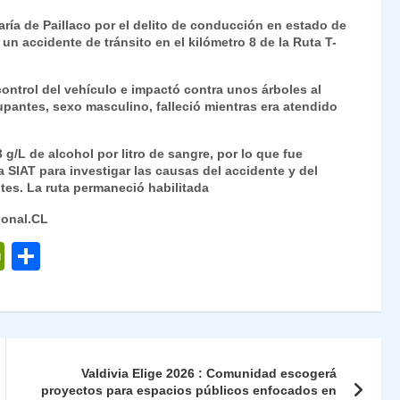
ri
o
ía de Paillaco por el delito de conducción en estado de
nt
m
n accidente de tránsito en el kilómetro 8 de la Ruta T-
Fr
p
ontrol del vehículo e impactó contra unos árboles al
ie
ar
upantes, sexo masculino, falleció mientras era atendido
n
tir
dl
 g/L de alcohol por litro de sangre, por lo que fue
a SIAT para investigar las causas del accidente y del
y
tes. La ruta permaneció habilitada
ional.CL
P
C
ri
o
nt
m
Fr
p
ie
ar
Valdivia Elige 2026 : Comunidad escogerá
n
tir
proyectos para espacios públicos enfocados en