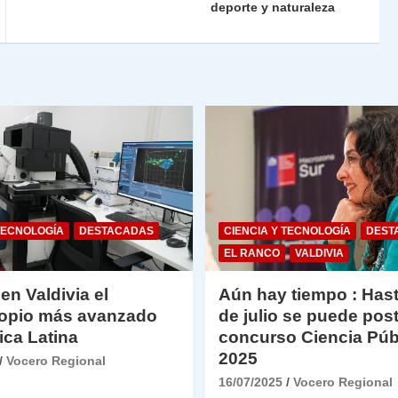
deporte y naturaleza
dl
y
TECNOLOGÍA
DESTACADAS
CIENCIA Y TECNOLOGÍA
DEST
EL RANCO
VALDIVIA
 en Valdivia el
Aún hay tiempo : Hast
opio más avanzado
de julio se puede post
ica Latina
concurso Ciencia Púb
2025
Vocero Regional
16/07/2025
Vocero Regional