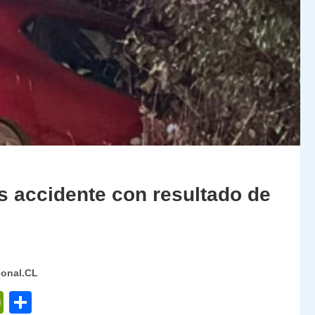
s accidente con resultado de
ional.CL
P
C