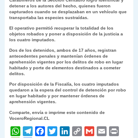
Carabineros de la Sección Centauro logró identificar y
detener a los autores del hecho, quienes fueron
capturados cuando se desplazaban en un vehículo que
transportaba las especies sustraídas.
El operativo permitió recuperar la totalidad de los
objetos robados y poner a disposición de la justicia a
los cuatro imputados.
Dos de los detenidos, ambos de 17 años, registran
antecedentes penales y mantenían órdenes de
aprehensión vigentes por los delitos de robo en lugar
habitado y porte de elementos destinados a cometer
delitos.
Por disposición de la Fiscalía, los cuatro imputados
quedaron a la espera del control de detención por robo
en lugar habitado y por mantener órdenes de
aprehensión vigentes.
Comparte, envía o imprime este contenido de
VoceroRegional.CL
W
T
F
T
Li
C
G
E
P