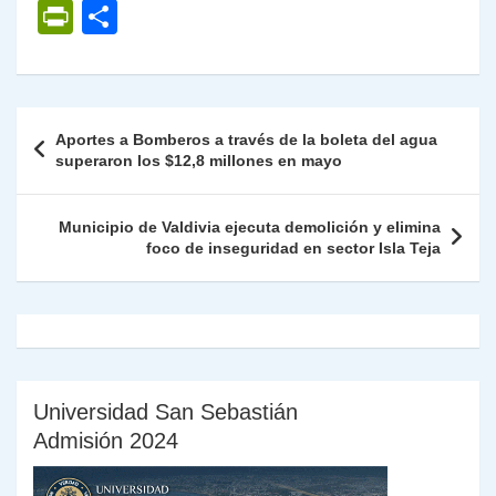
h
el
a
w
n
o
m
m
ri
P
C
at
e
c
itt
k
p
ai
ai
nt
ri
o
s
gr
e
er
e
y
l
l
nt
m
A
a
b
dI
Li
Fr
p
Navegación
Aportes a Bomberos a través de la boleta del agua
p
m
o
n
n
ie
ar
de
superaron los $12,8 millones en mayo
p
o
k
n
tir
entradas
k
dl
Municipio de Valdivia ejecuta demolición y elimina
foco de inseguridad en sector Isla Teja
y
Universidad San Sebastián
Admisión 2024