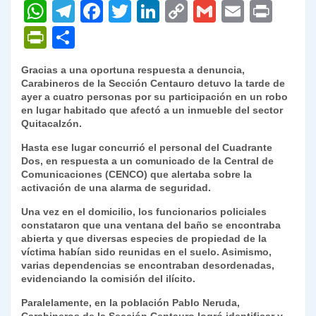
W
T
F
T
Li
C
G
E
P
h
el
a
w
n
o
m
m
ri
P
C
at
e
c
itt
k
p
ai
ai
nt
ri
o
Gracias a una oportuna respuesta a denuncia,
s
gr
e
er
e
y
l
l
nt
m
Carabineros de la Sección Centauro detuvo la tarde de
A
a
b
dI
Li
ayer a cuatro personas por su participación en un robo
Fr
p
en lugar habitado que afectó a un inmueble del sector
p
m
o
n
n
ie
ar
Quitacalzón.
p
o
k
n
tir
Hasta ese lugar concurrió el personal del Cuadrante
Dos, en respuesta a un comunicado de la Central de
k
dl
Comunicaciones (CENCO) que alertaba sobre la
activación de una alarma de seguridad.
y
Una vez en el domicilio, los funcionarios policiales
constataron que una ventana del baño se encontraba
abierta y que diversas especies de propiedad de la
víctima habían sido reunidas en el suelo. Asimismo,
varias dependencias se encontraban desordenadas,
evidenciando la comisión del ilícito.
Paralelamente, en la población Pablo Neruda,