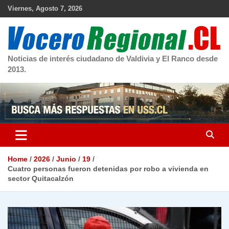
Skip
Viernes, Agosto 7, 2026
to
content
Noticias de interés ciudadano de Valdivia y El Ranco desde
2013.
Home
2026
Junio
19
Cuatro personas fueron detenidas por robo a vivienda en
sector Quitacalzón