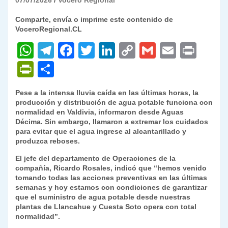
07/07/2026
Vocero Regional
Comparte, envía o imprime este contenido de
VoceroRegional.CL
W
T
F
T
Li
C
G
E
P
h
el
a
w
n
o
m
m
ri
P
C
at
e
c
itt
k
p
ai
ai
nt
ri
o
Pese a la intensa lluvia caída en las últimas horas, la
s
gr
e
er
e
y
l
l
nt
m
producción y distribución de agua potable funciona con
A
a
b
dI
Li
normalidad en Valdivia, informaron desde Aguas
Fr
p
Décima. Sin embargo, llamaron a extremar los cuidados
p
m
o
n
n
ie
ar
para evitar que el agua ingrese al alcantarillado y
produzca reboses.
p
o
k
n
tir
El jefe del departamento de Operaciones de la
k
dl
compañía, Ricardo Rosales, indicó que “hemos venido
tomando todas las acciones preventivas en las últimas
y
semanas y hoy estamos con condiciones de garantizar
que el suministro de agua potable desde nuestras
plantas de Llancahue y Cuesta Soto opera con total
normalidad”.