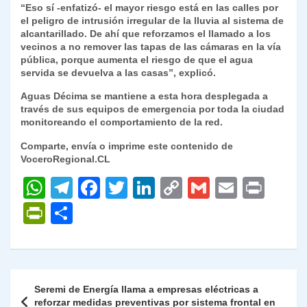
“Eso sí -enfatizó- el mayor riesgo está en las calles por
el peligro de intrusión irregular de la lluvia al sistema de
alcantarillado. De ahí que reforzamos el llamado a los
vecinos a no remover las tapas de las cámaras en la vía
pública, porque aumenta el riesgo de que el agua
servida se devuelva a las casas”, explicó.
Aguas Décima se mantiene a esta hora desplegada a
través de sus equipos de emergencia por toda la ciudad
monitoreando el comportamiento de la red.
Comparte, envía o imprime este contenido de
VoceroRegional.CL
W
T
F
T
Li
C
G
E
P
h
el
a
w
n
o
m
m
ri
P
C
at
e
c
itt
k
p
ai
ai
nt
ri
o
s
gr
e
er
e
y
l
l
nt
m
A
a
b
dI
Li
Fr
p
Navegación
Seremi de Energía llama a empresas eléctricas a
p
m
o
n
n
ie
ar
de
reforzar medidas preventivas por sistema frontal en