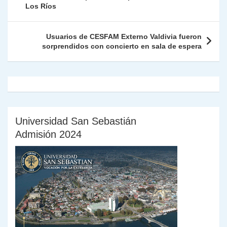
p
o
k
Los Ríos
n
tir
entradas
k
dl
Usuarios de CESFAM Externo Valdivia fueron
y
sorprendidos con concierto en sala de espera
Universidad San Sebastián
Admisión 2024