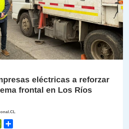
presas eléctricas a reforzar
ema frontal en Los Ríos
ional.CL
P
C