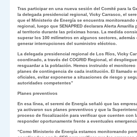
h
el
a
w
n
o
m
m
ri
Tras participar en una nueva sesión del Comité para la 
at
e
c
itt
k
p
ai
ai
nt
la delegada presidencial regional, Vicky Carrasco, el se
que el Ministerio de Energía se encuentra monitoreando 
s
gr
e
er
e
y
l
l
regional, luego que SENAPRED declarara Alerta Amarilla 
A
a
b
dI
Li
al territorio durante las próximas horas. La medida cons
superar los 100 milímetros en algunos sectores, además 
p
m
o
n
n
generar interrupciones del suministro eléctrico.
p
o
k
La delegada presidencial regional de Los Ríos, Vicky C
coordinado, a través del COGRID Regional, el despliegu
k
resguardar a la población. Hemos instruido el monitoreo 
planes de contingencia de cada institución. El llamado e
oficiales, evitar exponerse a situaciones de riesgo y s
autoridades competentes”
Planes preventivos
En esa línea, el seremi de Energía señaló que las empre
ya activaron sus planes preventivos y que la Superinten
proceso de fiscalización para verificar que cuenten con 
responder oportunamente frente a eventuales emergenci
“Como Ministerio de Energía estamos monitoreando perma