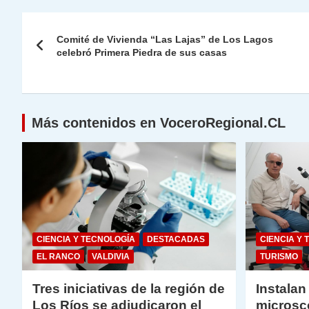
s
gr
e
er
e
y
l
l
Navegación
A
a
b
dI
Li
Comité de Vivienda “Las Lajas” de Los Lagos
de
celebró Primera Piedra de sus casas
p
m
o
n
n
p
o
k
entradas
k
Más contenidos en VoceroRegional.CL
CIENCIA Y TECNOLOGÍA
DESTACADAS
CIENCIA Y 
EL RANCO
VALDIVIA
TURISMO
Tres iniciativas de la región de
Instalan
Los Ríos se adjudicaron el
microsc