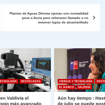
Fr
p
ie
ar
Plantas de Aguas Décima operan con normalidad
n
tir
pese a lluvia pero reiteraron llamado a no
remover tapas de alcantarillado
dl
y
TECNOLOGÍA
DESTACADAS
CIENCIA Y TECNOLOGÍA
DEST
EL RANCO
VALDIVIA
 en Valdivia el
Aún hay tiempo : Hast
opio más avanzado
de julio se puede post