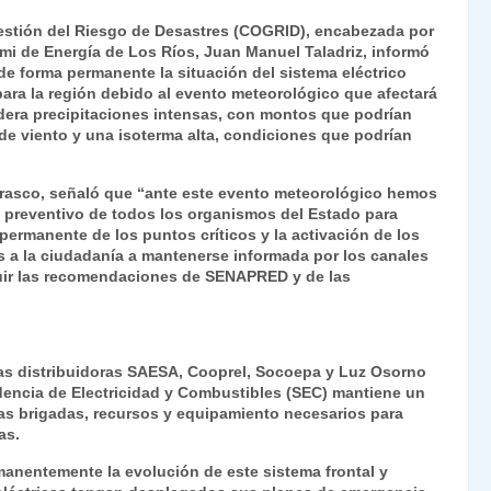
ri
o
Gestión del Riesgo de Desastres (COGRID), encabezada por
nt
m
remi de Energía de Los Ríos, Juan Manuel Taladriz, informó
de forma permanente la situación del sistema eléctrico
Fr
p
para la región debido al evento meteorológico que afectará
ie
ar
idera precipitaciones intensas, con montos que podrían
de viento y una isoterma alta, condiciones que podrían
n
tir
dl
arrasco, señaló que “ante este evento meteorológico hemos
e preventivo de todos los organismos del Estado para
y
permanente de los puntos críticos y la activación de los
s a la ciudadanía a mantenerse informada por los canales
eguir las recomendaciones de SENAPRED y de las
sas distribuidoras SAESA, Cooprel, Socoepa y Luz Osorno
dencia de Electricidad y Combustibles (SEC) mantiene un
las brigadas, recursos y equipamiento necesarios para
as.
nentemente la evolución de este sistema frontal y