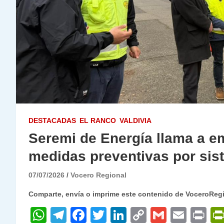
DESTACADAS
EL RANCO
VALDIVIA
Seremi de Energía llama a em
medidas preventivas por sist
07/07/2026
Vocero Regional
Comparte, envía o imprime este contenido de VoceroReg
W
T
F
T
Li
C
G
E
P