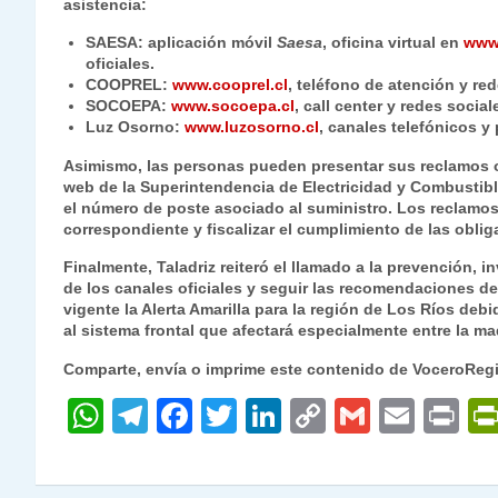
asistencia:
SAESA:
aplicación móvil
Saesa
, oficina virtual en
www.
oficiales.
COOPREL:
www.cooprel.cl
, teléfono de atención y red
SOCOEPA:
www.socoepa.cl
, call center y redes social
Luz Osorno:
www.luzosorno.cl
, canales telefónicos y 
Asimismo, las personas pueden presentar sus reclamos o c
web de la Superintendencia de Electricidad y Combustib
el número de poste asociado al suministro. Los reclamos
correspondiente y fiscalizar el cumplimiento de las obli
Finalmente, Taladriz reiteró el llamado a la prevención,
de los canales oficiales y seguir las recomendaciones 
vigente la Alerta Amarilla para la región de Los Ríos deb
al sistema frontal que afectará especialmente entre la ma
Comparte, envía o imprime este contenido de VoceroReg
W
T
F
T
Li
C
G
E
P
h
el
a
w
n
o
m
m
ri
at
e
c
itt
k
p
ai
ai
nt