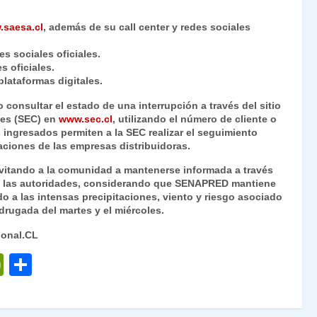
saesa.cl
, además de su call center y redes sociales
es sociales oficiales.
es oficiales.
plataformas digitales.
onsultar el estado de una interrupción a través del sitio
les (SEC) en
www.sec.cl
, utilizando el número de cliente o
 ingresados permiten a la SEC realizar el seguimiento
gaciones de las empresas distribuidoras.
 invitando a la comunidad a mantenerse informada a través
de las autoridades, considerando que SENAPRED mantiene
ido a las intensas precipitaciones, viento y riesgo asociado
drugada del martes y el miércoles.
ional.CL
P
C
ri
o
nt
m