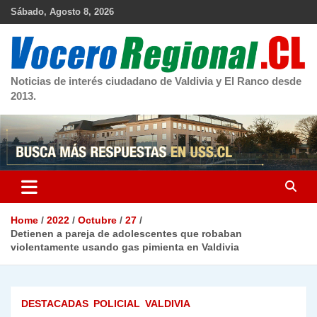
Skip
Sábado, Agosto 8, 2026
to
content
Noticias de interés ciudadano de Valdivia y El Ranco desde
2013.
Home
2022
Octubre
27
Detienen a pareja de adolescentes que robaban
violentamente usando gas pimienta en Valdivia
DESTACADAS
POLICIAL
VALDIVIA