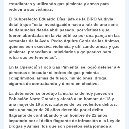
k
estudiantes y utilizando gas pimienta y armas para
dl
reducir a sus víctimas.
y
El Subprefecto Eduardo Días, jefe de la BIRO Valdivia
detalló que “esta investigación nace a raíz de una serie
de denuncias desde abril pasado, por víctimas que
fueron abordadas en la vía pública por una pareja en las
cercanías de la Avda. Pedro Aguirre Cerda de las Animas,
quienes con excesiva violencia y utilizando armas y gas
pimienta. procedían a intimidarlos y golpearlos para
robar sus pertenencias”.
En la Operación Foco Gas Pimienta, se logró detener a 4
personas e incautar cilindros de gas pimienta
comprimidos, armas de fuego, municiones, droga,
cigarros de contrabando y dinero en efectivo.
La detención se produjo la mañana de hoy jueves en
Población Norte Grande y afectó a un hombre de 18 y
una mujer de 16 años, autores de los violentos delitos,
más una mujer de 26 años detenida por el delito
flagrante de contrabando y un hombre de 22 años
imputado por el delito flagrante de infracción a la Ley de
Drogas y Armas, los que son puestos esta jornada a