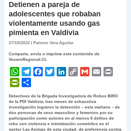
Detienen a pareja de
adolescentes que robaban
violentamente usando gas
pimienta en Valdivia
27/10/2022
Patricio Vera Aguilar
Comparte, envía o imprime este contenido de
VoceroRegional.CL
W
T
F
T
Li
C
G
E
P
h
el
a
w
n
o
m
m
ri
P
C
at
e
c
itt
k
p
ai
ai
nt
ri
o
Detectives de la Brigada Investigadora de Robos BIRO
s
gr
e
er
e
y
l
l
nt
m
de la PDI Valdivia, tras meses de exhaustiva
A
a
b
dI
Li
investigación lograron la detención – esta mañana – de
Fr
p
dos personas de sexo masculino y femenino por su
p
m
o
n
n
ie
ar
participación como autores en al menos 6 delitos de
robo con violencia e intimidación cometidos en el
p
o
k
n
tir
sector Las Animas de esta ciudad, de preferencia contra