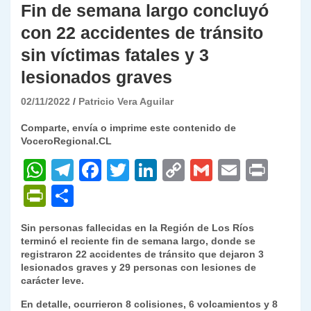
Fin de semana largo concluyó
con 22 accidentes de tránsito
sin víctimas fatales y 3
lesionados graves
02/11/2022
Patricio Vera Aguilar
Comparte, envía o imprime este contenido de
VoceroRegional.CL
W
T
F
T
Li
C
G
E
P
h
el
a
w
n
o
m
m
ri
P
C
at
e
c
itt
k
p
ai
ai
nt
ri
o
Sin personas fallecidas en la Región de Los Ríos
s
gr
e
er
e
y
l
l
nt
m
terminó el reciente fin de semana largo, donde se
A
a
b
dI
Li
registraron 22 accidentes de tránsito que dejaron 3
Fr
p
lesionados graves y 29 personas con lesiones de
p
m
o
n
n
ie
ar
carácter leve.
p
o
k
n
tir
En detalle, ocurrieron 8 colisiones, 6
volcamientos y 8