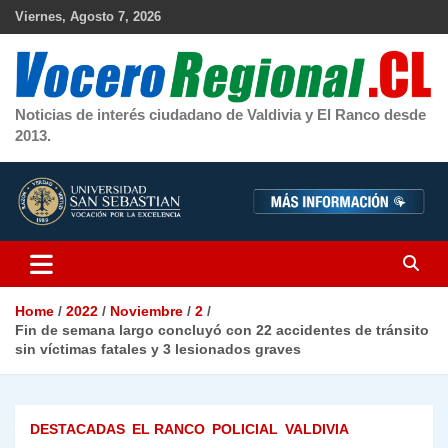
Skip
Viernes, Agosto 7, 2026
to
content
Noticias de interés ciudadano de Valdivia y El Ranco desde
2013.
Home
2022
Noviembre
2
Fin de semana largo concluyó con 22 accidentes de tránsito
sin víctimas fatales y 3 lesionados graves
DESTACADAS
EL RANCO
POLICIAL
VALDIVIA