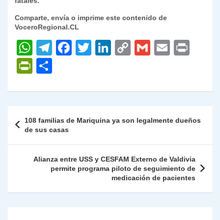
fatales.
Comparte, envía o imprime este contenido de
VoceroRegional.CL
W
T
F
T
Li
C
G
E
P
h
el
a
w
n
o
m
m
ri
P
C
at
e
c
itt
k
p
ai
ai
nt
ri
o
s
gr
e
er
e
y
l
l
nt
m
A
a
b
dI
Li
Fr
p
Navegación
108 familias de Mariquina ya son legalmente dueños
p
m
o
n
n
ie
ar
de
de sus casas
p
o
k
n
tir
entradas
k
dl
Alianza entre USS y CESFAM Externo de Valdivia
permite programa piloto de seguimiento de
y
medicación de pacientes