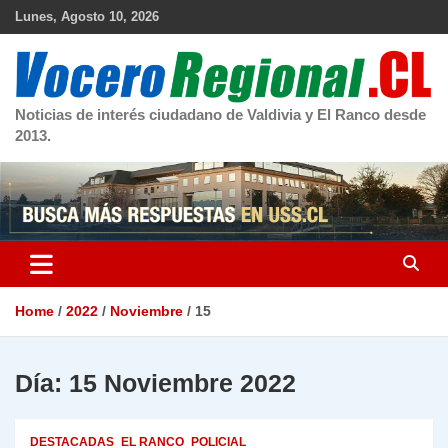
Skip
Lunes, Agosto 10, 2026
to
content
Noticias de interés ciudadano de Valdivia y El Ranco desde
2013.
Home
2022
Noviembre
15
Día:
15 Noviembre 2022
DESTACADAS
EL RANCO
POLICIAL