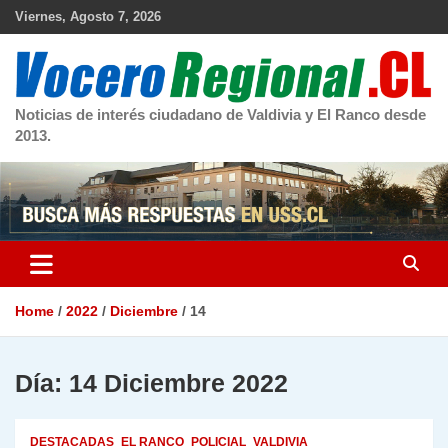
Skip
Viernes, Agosto 7, 2026
to
content
Noticias de interés ciudadano de Valdivia y El Ranco desde
2013.
Home
2022
Diciembre
14
Día:
14 Diciembre 2022
DESTACADAS
EL RANCO
POLICIAL
VALDIVIA