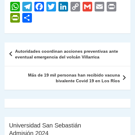
W
T
F
T
Li
C
G
E
P
h
el
a
w
n
o
m
m
ri
P
C
at
e
c
itt
k
p
ai
ai
nt
ri
o
s
gr
e
er
e
y
l
l
nt
m
A
a
b
dI
Li
Fr
p
Navegación
Autoridades coordinan acciones preventivas ante
p
m
o
n
n
ie
ar
de
eventual emergencia del volcán Villarrica
p
o
k
n
tir
entradas
k
dl
Más de 19 mil personas han recibido vacuna
bivalente Covid 19 en Los Ríos
y
Universidad San Sebastián
Admisión 2024