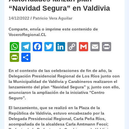
“Navidad Segura” en Valdivia
14/12/2022
Patricio Vera Aguilar
Comparte, envía o imprime este contenido de
VoceroRegional.CL
W
T
F
T
Li
C
G
E
P
h
el
a
w
n
o
m
m
ri
P
C
at
e
c
itt
k
p
ai
ai
nt
ri
o
En el contexto de las celebraciones de fin de año, la
s
gr
e
er
e
y
l
l
nt
m
Delegación Presidencial Regional de Los Ríos junto con
A
a
b
dI
Li
la Municipalidad de Valdivia y Carabineros realizaron el
Fr
p
lanzamiento del plan “Navidad Segura” y, junto con ello,
p
m
o
n
n
ie
ar
anunciaron la ampliación de la iniciativa “Centro
Seguro”.
p
o
k
n
tir
El lanzamiento, que se realizó en la Plaza de la
k
dl
República de Valdivia, estuvo encabezado por la
Delegada Presidencial Regional, Carla Peña Ríos,
y
acompañada de la alcaldesa Carla Amtmann Fecci;