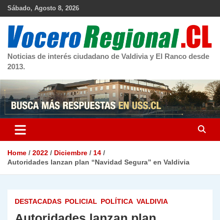
Skip
Sábado, Agosto 8, 2026
to
content
Noticias de interés ciudadano de Valdivia y El Ranco desde
2013.
Home
2022
Diciembre
14
Autoridades lanzan plan “Navidad Segura” en Valdivia
DESTACADAS
POLICIAL
POLÍTICA
VALDIVIA
Autoridades lanzan plan