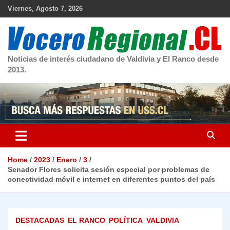
Skip
Viernes, Agosto 7, 2026
to
content
Noticias de interés ciudadano de Valdivia y El Ranco desde
2013.
Home
2023
Enero
3
Senador Flores solicita sesión especial por problemas de
conectividad móvil e internet en diferentes puntos del país
DESTACADAS
EL RANCO
POLÍTICA
VALDIVIA