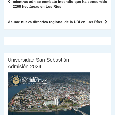
ie
ar
de
mientras aún se combate incendio que ha consumido
p
o
k
2268 hectáreas en Los Ríos
n
tir
entradas
k
dl
Asume nueva directiva regional de la UDI en Los Ríos
y
Universidad San Sebastián
Admisión 2024