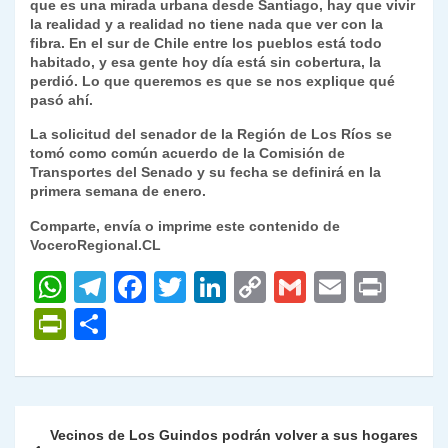
que es una mirada urbana desde Santiago, hay que vivir
la realidad y a realidad no tiene nada que ver con la
fibra. En el sur de Chile entre los pueblos está todo
habitado, y esa gente hoy día está sin cobertura, la
perdió. Lo que queremos es que se nos explique qué
pasó ahí.
La solicitud del senador de la Región de Los Ríos se
tomó como común acuerdo de la Comisión de
Transportes del Senado y su fecha se definirá en la
primera semana de enero.
Comparte, envía o imprime este contenido de
VoceroRegional.CL
W
T
F
T
Li
C
G
E
P
h
el
a
w
n
o
m
m
ri
P
C
at
e
c
itt
k
p
ai
ai
nt
ri
o
s
gr
e
er
e
y
l
l
nt
m
A
a
b
dI
Li
Fr
p
Navegación
Vecinos de Los Guindos podrán volver a sus hogares
p
m
o
n
n