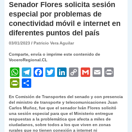
Senador Flores solicita sesión
especial por problemas de
conectividad móvil e internet en
diferentes puntos del país
03/01/2023
Patricio Vera Aguilar
Comparte, envía o imprime este contenido de
VoceroRegional.CL
W
T
F
T
Li
C
G
E
P
h
el
a
w
n
o
m
m
ri
P
C
at
e
c
itt
k
p
ai
ai
nt
ri
o
En Comisión de Transportes del senado y con presencia
s
gr
e
er
e
y
l
l
nt
m
del ministro de transporte y telecomunicaciones Juan
A
a
b
dI
Li
Carlos Muñoz, fue que el senador Iván Flores solicitó
Fr
p
una sesión especial para que el Ministerio entregue
p
m
o
n
n
ie
ar
respuestas a la problemática que afecta a miles de
ciudadanos, sobre todos a los que viven en zonas
p
o
k
n
tir
rurales que no tienen conexión a internet ni