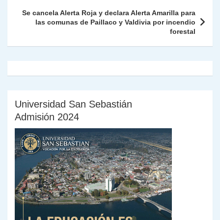
k
dl
Se cancela Alerta Roja y declara Alerta Amarilla para
y
las comunas de Paillaco y Valdivia por incendio
forestal
Universidad San Sebastián
Admisión 2024