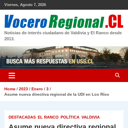
Skip
Viernes, Agosto 7, 2026
to
content
Noticias de interés ciudadano de Valdivia y El Ranco desde
2013.
Home
2023
Enero
3
Asume nueva directiva regional de la UDI en Los Ríos
DESTACADAS
EL RANCO
POLÍTICA
VALDIVIA
Asume nueva directiva regional