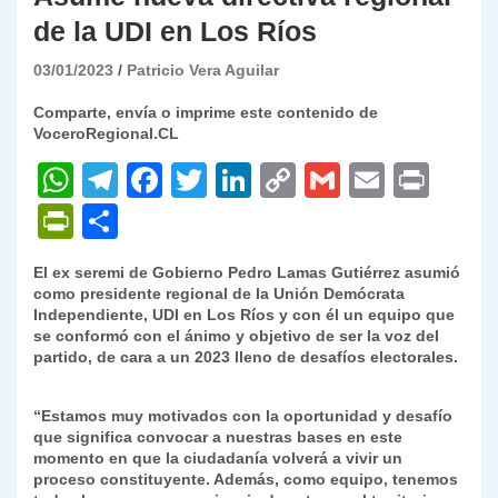
de la UDI en Los Ríos
03/01/2023
Patricio Vera Aguilar
Comparte, envía o imprime este contenido de
VoceroRegional.CL
W
T
F
T
Li
C
G
E
P
h
el
a
w
n
o
m
m
ri
P
C
at
e
c
itt
k
p
ai
ai
nt
ri
o
El ex seremi de Gobierno Pedro Lamas Gutiérrez asumió
s
gr
e
er
e
y
l
l
nt
m
como presidente regional de la Unión Demócrata
A
a
b
dI
Li
Independiente, UDI en Los Ríos y con él un equipo que
Fr
p
se conformó con el ánimo y objetivo de ser la voz del
p
m
o
n
n
ie
ar
partido, de cara a un 2023 lleno de desafíos electorales.
p
o
k
n
tir
“Estamos muy motivados con la oportunidad y desafío
k
dl
que significa convocar a nuestras bases en este
momento en que la ciudadanía volverá a vivir un
y
proceso constituyente. Además, como equipo, tenemos