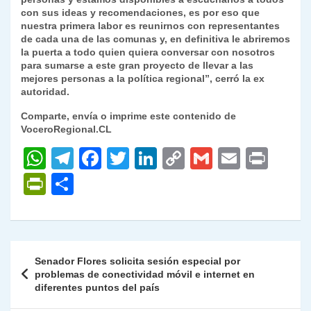
con sus ideas y recomendaciones, es por eso que
nuestra primera labor es reunirnos con representantes
de cada una de las comunas y, en definitiva le abriremos
la puerta a todo quien quiera conversar con nosotros
para sumarse a este gran proyecto de llevar a las
mejores personas a la política regional”, cerró la ex
autoridad.
Comparte, envía o imprime este contenido de
VoceroRegional.CL
W
T
F
T
Li
C
G
E
P
h
el
a
w
n
o
m
m
ri
P
C
at
e
c
itt
k
p
ai
ai
nt
ri
o
s
gr
e
er
e
y
l
l
nt
m
A
a
b
dI
Li
Fr
p
Navegación
Senador Flores solicita sesión especial por
p
m
o
n
n
ie
ar
de
problemas de conectividad móvil e internet en
p
o
k
diferentes puntos del país
n
tir
entradas