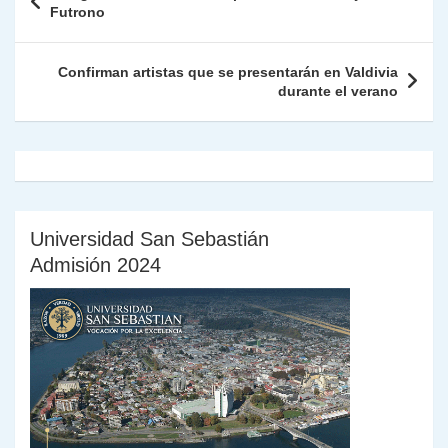
p
m
o
n
n
ie
ar
de
Futrono
p
o
k
n
tir
entradas
k
dl
Confirman artistas que se presentarán en Valdivia
durante el verano
y
Universidad San Sebastián
Admisión 2024