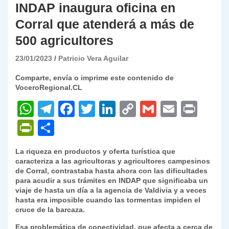
INDAP inaugura oficina en
Corral que atenderá a más de
500 agricultores
23/01/2023
Patricio Vera Aguilar
Comparte, envía o imprime este contenido de
VoceroRegional.CL
W
T
F
T
Li
C
G
E
P
h
el
a
w
n
o
m
m
ri
P
C
at
e
c
itt
k
p
ai
ai
nt
ri
o
La riqueza en productos y oferta turística que
s
gr
e
er
e
y
l
l
nt
m
caracteriza a las agricultoras y agricultores campesinos
A
a
b
dI
Li
de Corral, contrastaba hasta ahora con las dificultades
Fr
p
para acudir a sus trámites en INDAP que significaba un
p
m
o
n
n
ie
ar
viaje de hasta un día a la agencia de Valdivia y a veces
hasta era imposible cuando las tormentas impiden el
p
o
k
n
tir
cruce de la barcaza.
k
dl
Esa problemática de conectividad, que afecta a cerca de