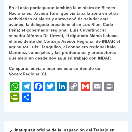
En el acto participaron también la ministra de Bienes
Nacionales, Javiera Toro, que visitaba la zona en otras
actividades oficiales y aprovechó de saludar este
avance; la delegada presidencial en Los Ríos, Carla
Peña; el gobernador regional, Luis Cuvertino; el
senador Alfonso De Urresti, el diputado Marco Ilabaca,
el presidente del Consejo Asesor Regional de INDAP, el
agricultor Luis Llanquileo, el consejero regional Italo
Martínez, concejales y las productoras y productores
que mejoran desde hoy aquí su trabajo con INDAP.
Comparte, envía o imprime este contenido de
VoceroRegional.CL
W
T
F
T
Li
C
G
E
P
h
el
a
w
n
o
m
m
ri
P
C
at
e
c
itt
k
p
ai
ai
nt
ri
o
s
gr
e
er
e
y
l
l
nt
m
A
a
b
dI
Li
Fr
p
Navegación
Inauguran oficina de la Inspección del Trabajo en