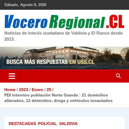
Skip
Sábado, Agosto 8, 2026
to
content
Noticias de interés ciudadano de Valdivia y El Ranco desde
2013.
Home
2023
Enero
25
PDI intervino población Norte Grande : 21 domicilios
allanados, 12 detenidos, droga y vehículos incautados
DESTACADAS
POLICIAL
VALDIVIA