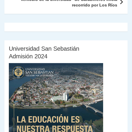
k
dl
recorrido por Los Ríos
y
Universidad San Sebastián
Admisión 2024