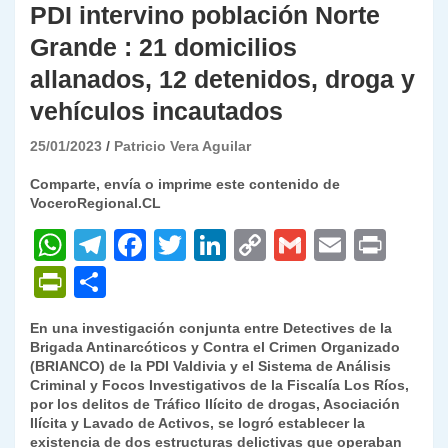
PDI intervino población Norte
Grande : 21 domicilios
allanados, 12 detenidos, droga y
vehículos incautados
25/01/2023
Patricio Vera Aguilar
Comparte, envía o imprime este contenido de
VoceroRegional.CL
W
T
F
T
Li
C
G
E
P
h
el
a
w
n
o
m
m
ri
P
C
at
e
c
itt
k
p
ai
ai
nt
ri
o
En una investigación conjunta entre Detectives de la
s
gr
e
er
e
y
l
l
nt
m
Brigada Antinarcóticos y Contra el Crimen Organizado
A
a
b
dI
Li
(BRIANCO) de la PDI Valdivia y el Sistema de Análisis
Fr
p
Criminal y Focos Investigativos de la Fiscalía Los Ríos,
p
m
o
n
n
ie
ar
por los delitos de Tráfico Ilícito de drogas, Asociación
Ilícita y Lavado de Activos, se logró establecer la
p
o
k
n
tir
existencia de dos estructuras delictivas que operaban