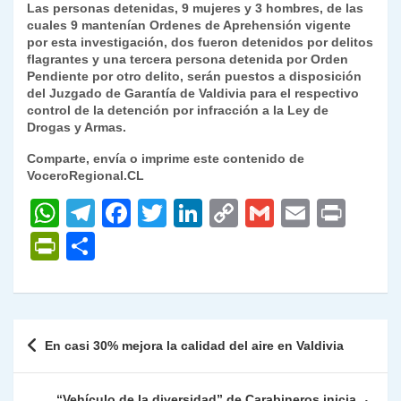
Las personas detenidas, 9 mujeres y 3 hombres, de las
cuales 9 mantenían Ordenes de Aprehensión vigente
por esta investigación, dos fueron detenidos por delitos
flagrantes y una tercera persona detenida por Orden
Pendiente por otro delito, serán puestos a disposición
del Juzgado de Garantía de Valdivia para el respectivo
control de la detención por infracción a la Ley de
Drogas y Armas.
Comparte, envía o imprime este contenido de
VoceroRegional.CL
W
T
F
T
Li
C
G
E
P
h
el
a
w
n
o
m
m
ri
P
C
at
e
c
itt
k
p
ai
ai
nt
ri
o
s
gr
e
er
e
y
l
l
nt
m
A
a
b
dI
Li
Fr
p
Navegación
En casi 30% mejora la calidad del aire en Valdivia
p
m
o
n
n
ie
ar
de
p
o
k
n
tir
entradas
“Vehículo de la diversidad” de Carabineros inicia