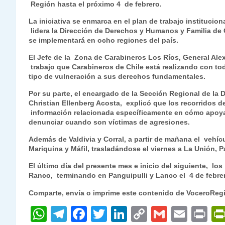
Región hasta el próximo 4 de febrero.
s
gr
e
er
e
y
l
l
La iniciativa se enmarca
A
a
b
en el plan de trabajo institucio
dI
Li
lidera la Dirección de Derechos y Humanos y Familia de 
p
m
o
n
n
se implementará en ocho regiones del país.
p
o
k
El Jefe de la Zona de Carabineros Los Ríos, General Alex
trabajo que Carabineros de Chile está realizando con t
k
tipo de vulneración a sus derechos fundamentales.
Por su parte, el encargado de la Sección Regional de la
Christian Ellenberg Acosta, explicó que los recorridos 
información relacionada específicamente en cómo apoya
denunciar cuando son víctimas de agresiones.
Además de Valdivia y Corral, a partir de mañana el vehíc
Mariquina y Máfil, trasladándose el viernes a La Unión, P
El último día del presente mes e inicio del siguiente, 
Ranco, terminando en Panguipulli y Lanco el 4 de febre
Comparte, envía o imprime este contenido de VoceroReg
W
T
F
T
Li
C
G
E
P