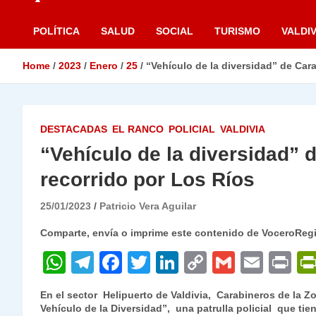
POLÍTICA
SALUD
SOCIAL
TURISMO
VALDIV
Home
2023
Enero
25
“Vehículo de la diversidad” de Cara
DESTACADAS
EL RANCO
POLICIAL
VALDIVIA
“Vehículo de la diversidad” 
recorrido por Los Ríos
25/01/2023
Patricio Vera Aguilar
Comparte, envía o imprime este contenido de VoceroReg
W
T
F
T
Li
C
G
E
P
h
el
a
w
n
o
m
m
ri
En el sector Helipuerto de Valdivia, Carabineros de la Z
at
e
c
itt
k
p
ai
ai
nt
Vehículo de la Diversidad”, una patrulla policial que ti