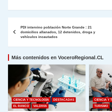
h
el
a
w
n
o
m
m
ri
at
e
c
itt
k
p
ai
ai
nt
s
gr
e
er
e
y
l
l
Navegación
A
a
b
dI
Li
PDI intervino población Norte Grande : 21
de
domicilios allanados, 12 detenidos, droga y
p
m
o
n
n
vehículos incautados
p
o
k
entradas
k
Más contenidos en VoceroRegional.CL
CIENCIA Y TECNOLOGÍA
DESTACADAS
CIENCIA Y 
EL RANCO
VALDIVIA
TURISMO