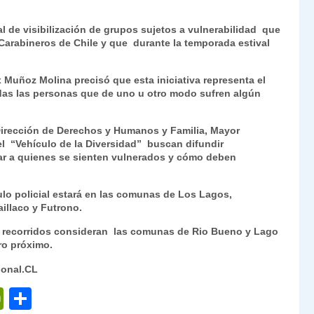
Fr
p
nal de visibilización de grupos sujetos a vulnerabilidad que
ie
ar
Carabineros de Chile y que durante la temporada estival
n
tir
dl
 Muñoz Molina precisó que esta iniciativa representa el
odas las personas que de uno u otro modo sufren algún
y
 Dirección de Derechos y Humanos y Familia, Mayor
del
“Vehículo de la Diversidad”
buscan difundir
r a quienes se sienten vulnerados y cómo deben
ulo policial estará en las comunas de Los Lagos,
aillaco y Futrono.
los recorridos consideran las comunas de Rio Bueno y Lago
ro próximo.
ional.CL
P
C