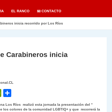
IA
EL RANCO
📧 CONTACTO
bineros inicia recorrido por Los Ríos
de Carabineros inicia
ional.CL
P
C
ri
o
ona Los Ríos realizó esta jornada la presentación del “
nt
m
ene los colores de la comunidad LGBTIQ+ y que recorrerá la