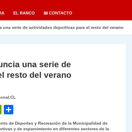
IA
EL RANCO
📧 CONTACTO
 una serie de actividades deportivas para el resto del verano
uncia una serie de
l resto del verano
ional.CL
P
C
ri
o
mento de Deportes y Recreación de la Municipalidad de
nt
m
rtivas y de esparcimiento en diferentes sectores de la