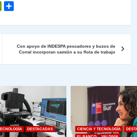
P
C
ri
o
nt
m
Fr
p
ie
ar
Con apoyo de INDESPA pescadores y buzos de
n
tir
Corral incorporan camión a su flota de trabajo
dl
y
TECNOLOGÍA
DESTACADAS
CIENCIA Y TECNOLOGÍA
DEST
EL RANCO
VALDIVIA