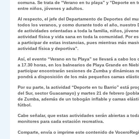
comuna. Se trata de “Verano en tu playa” y “Deporte en tu
s
gr
e
er
e
y
l
l
entre niños, jóvenes y adultos.
A
a
b
dI
Li
Al respecto, el jefe del Departamento de Deportes del mu
p
m
o
n
n
todos los veranos, y como durante todo el año, nuestro 
de actividades orientadas a toda la familia, niños, jóven
p
o
k
actividad física y vida sana en toda la comunidad. Por es
a participar de estas instancias, pues mientras más mas
k
actividad física y deportiva”.
Así, el evento “Verano en tu Playa” se llevará a cabo los 
a 17.30 horas, en los balnearios de Playa Grande en Nieb
participar encontrarán sesiones de Zumba y dinámicas re
pondrá a disposición de los más pequeños camas elásti
Por su parte, la actividad “Deporte en tu Barrio” está pr
del Sur, sector Guacamayo) y martes 21 de febrero (pobl
de Zumba, además de un tobogán inflable y camas elást
fútbol.
Cabe señalar, que estas actividades serán abiertas a to
monitores para cada estación recreativa.
Comparte, envía o imprime este contenido de VoceroReg