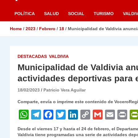
POLÍTICA
SALUD
SOCIAL
TURISMO
VALDIV
Home
2023
Febrero
18
Municipalidad de Valdivia anuncia
DESTACADAS
VALDIVIA
Municipalidad de Valdivia an
actividades deportivas para e
18/02/2023
Patricio Vera Aguilar
Comparte, envía o imprime este contenido de VoceroReg
W
T
F
T
Li
C
G
E
P
h
el
a
w
n
o
m
m
ri
Desde el viernes 17 y hasta el 24 de febrero, el Departa
at
e
c
itt
k
p
ai
ai
nt
Valdivia tiene programadas una serie de actividades depo