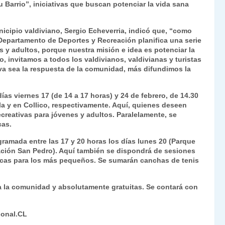
 Barrio”, iniciativas que buscan potenciar la vida sana
Fr
p
ie
ar
nicipio valdiviano, Sergio Echeverria, indicó que, “como
n
tir
Departamento de Deportes y Recreación planifica una serie
es y adultos, porque nuestra misión e idea es potenciar la
dl
o, invitamos a todos los valdivianos, valdivianas y turistas
iva sea la respuesta de la comunidad, más difundimos la
y
días viernes 17 (de 14 a 17 horas) y 24 de febrero, de 14.30
la y en Collico, respectivamente. Aquí, quienes deseen
creativas para jóvenes y adultos. Paralelamente, se
cas.
ogramada entre las 17 y 20 horas los días lunes 20 (Parque
ación San Pedro). Aquí también se dispondrá de sesiones
icas para los más pequeños. Se sumarán canchas de tenis
da la comunidad y absolutamente gratuitas. Se contará con
ional.CL