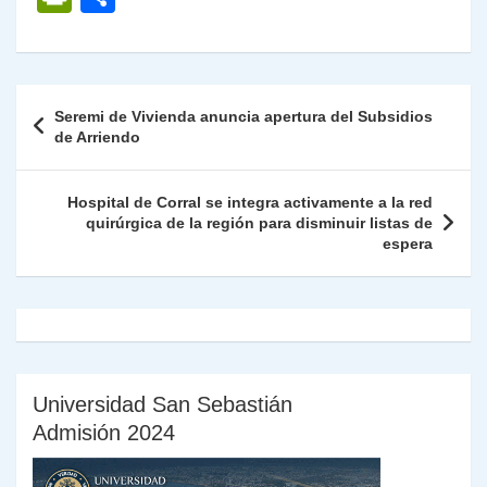
at
e
c
itt
k
p
ai
ai
nt
ri
o
s
gr
e
er
e
y
l
l
nt
m
A
a
b
dI
Li
Fr
p
Navegación
Seremi de Vivienda anuncia apertura del Subsidios
p
m
o
n
n
ie
ar
de
de Arriendo
p
o
k
n
tir
entradas
k
dl
Hospital de Corral se integra activamente a la red
quirúrgica de la región para disminuir listas de
y
espera
Universidad San Sebastián
Admisión 2024