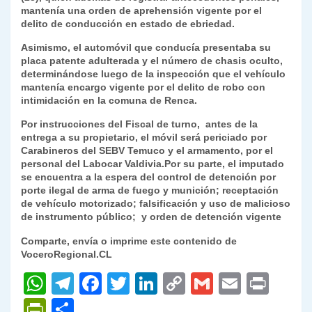
mantenía una orden de aprehensión vigente por el
y
delito de conducción en estado de ebriedad.
Asimismo, el automóvil que conducía presentaba su
placa patente adulterada y el número de chasis oculto,
determinándose luego de la inspección que el vehículo
mantenía encargo vigente por el delito de robo con
intimidación en la comuna de Renca.
Por instrucciones del Fiscal de turno, antes de la
entrega a su propietario, el móvil será periciado por
Carabineros del SEBV Temuco y el armamento, por el
personal del Labocar Valdivia.Por su parte, el imputado
se encuentra a la espera del control de detención por
porte ilegal de arma de fuego y munición; receptación
de vehículo motorizado; falsificación y uso de malicioso
de instrumento público; y orden de detención vigente
Comparte, envía o imprime este contenido de
VoceroRegional.CL
W
T
F
T
Li
C
G
E
P
h
el
a
w
n
o
m
m
ri
P
C