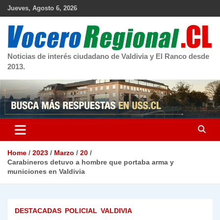
Skip
Jueves, Agosto 6, 2026
to
content
Noticias de interés ciudadano de Valdivia y El Ranco desde
2013.
Home
2023
Marzo
20
Carabineros detuvo a hombre que portaba arma y
municiones en Valdivia
DESTACADAS
POLICIAL
VALDIVIA