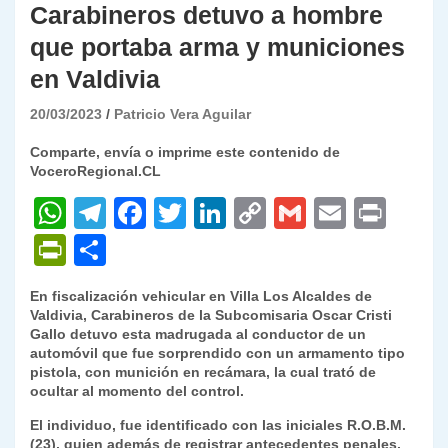
Carabineros detuvo a hombre
que portaba arma y municiones
en Valdivia
20/03/2023
Patricio Vera Aguilar
Comparte, envía o imprime este contenido de
VoceroRegional.CL
W
T
F
T
Li
C
G
E
P
h
el
a
w
n
o
m
m
ri
P
C
at
e
c
itt
k
p
ai
ai
nt
ri
o
En fiscalización vehicular en Villa Los Alcaldes de
s
gr
e
er
e
y
l
l
nt
m
Valdivia, Carabineros de la Subcomisaria Oscar Cristi
A
a
b
dI
Li
Gallo detuvo esta madrugada al conductor de un
Fr
p
automóvil que fue sorprendido con un armamento tipo
p
m
o
n
n
ie
ar
pistola, con munición en recámara, la cual trató de
ocultar al momento del control.
p
o
k
n
tir
El individuo, fue identificado con las iniciales R.O.B.M.
k
dl
(23), quien además de registrar antecedentes penales,