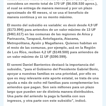
considera un monto total de 170 UF ($6.036.530 aprox.),
y
el cual se entrega de manera mensual y por un plazo
aproximado de 40 meses, si se usa el beneficio de
manera continua y en su monto máximo.
El monto del subsidio es variable: es decir desde 4,9 UF
($173.994) para arriendos de un valor máximo de 13 UF
($461.617) en las comunas de las regiones de Arica y
Parinacota, Tarapacá, Antofagasta, Atacama,
Metropolitana, Aysén y Magallanes. Quienes habitan en
el resto de las comunas, por ejemplo, acá en la Región
de Los Ríos, reciben 4,2 UF ($149.500) para arriendos de
un valor máximo de 11 UF ($390.599).
El seremi Daniel Barrientos destacó la importancia del
subsidio, “para el Gobierno del Presidente Gabriel Boric,
apoyar a nuestras familias es una prioridad, por ello es
que es muy relevante este aporte estatal, se trata de una
ayuda a más de ocho mil familias para complementar los
arriendos que pagan. Son seis millones para un plazo
largo que pueden ser de distinta manera distribuidos.
Una parte del arriendo la paga la familia con sus
ingresos, y otra parte con este subsidio”, indicó.