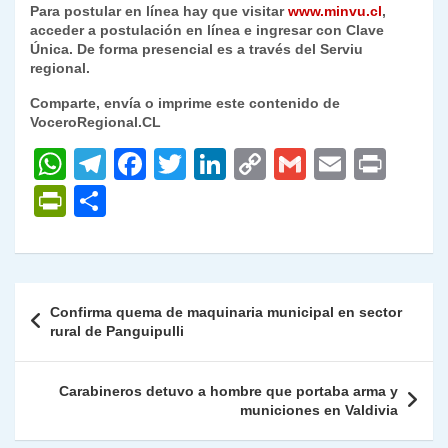
Para postular en línea hay que visitar
www.minvu.cl
,
acceder a postulación en línea e ingresar con Clave
Única. De forma presencial es a través del Serviu
regional.
Comparte, envía o imprime este contenido de
VoceroRegional.CL
W
T
F
T
Li
C
G
E
P
h
el
a
w
n
o
m
m
ri
P
C
at
e
c
itt
k
p
ai
ai
nt
ri
o
s
gr
e
er
e
y
l
l
nt
m
A
a
b
dI
Li
Fr
p
Navegación
Confirma quema de maquinaria municipal en sector
p
m
o
n
n
ie
ar
de
rural de Panguipulli
p
o
k
n
tir
entradas
k
dl
Carabineros detuvo a hombre que portaba arma y
municiones en Valdivia
y