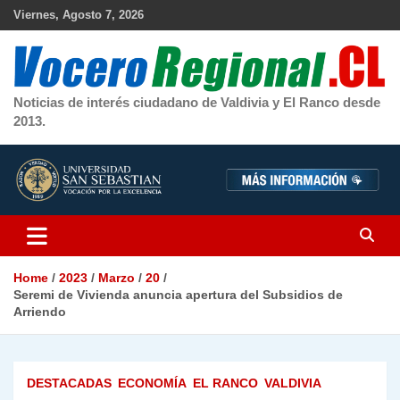
Skip
Viernes, Agosto 7, 2026
to
content
Noticias de interés ciudadano de Valdivia y El Ranco desde
2013.
Home
2023
Marzo
20
Seremi de Vivienda anuncia apertura del Subsidios de
Arriendo
DESTACADAS
ECONOMÍA
EL RANCO
VALDIVIA