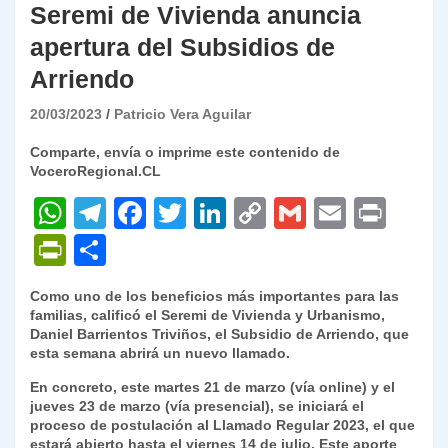
Seremi de Vivienda anuncia
apertura del Subsidios de
Arriendo
20/03/2023
Patricio Vera Aguilar
Comparte, envía o imprime este contenido de
VoceroRegional.CL
W
T
F
T
Li
C
G
E
P
h
el
a
w
n
o
m
m
ri
P
C
at
e
c
itt
k
p
ai
ai
nt
ri
o
Como uno de los beneficios más importantes para las
s
gr
e
er
e
y
l
l
nt
m
familias, calificó el Seremi de Vivienda y Urbanismo,
A
a
b
dI
Li
Daniel Barrientos Triviños, el Subsidio de Arriendo, que
Fr
p
esta semana abrirá un nuevo llamado.
p
m
o
n
n
ie
ar
En concreto, este martes 21 de marzo (vía online) y el
p
o
k
n
tir
jueves 23 de marzo (vía presencial), se iniciará el
proceso de postulación al Llamado Regular 2023, el que
k
dl
estará abierto hasta el viernes 14 de julio. Este aporte