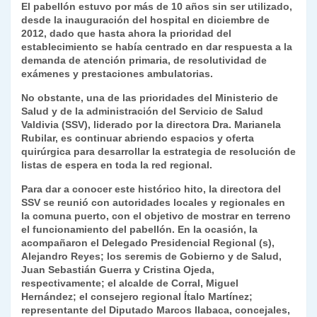
El pabellón estuvo por más de 10 años sin ser utilizado,
k
dl
desde la inauguración del hospital en diciembre de
2012, dado que hasta ahora la prioridad del
y
establecimiento se había centrado en dar respuesta a la
demanda de atención primaria, de resolutividad de
exámenes y prestaciones ambulatorias.
No obstante, una de las prioridades del Ministerio de
Salud y de la administración del Servicio de Salud
Valdivia (SSV), liderado por la directora Dra. Marianela
Rubilar, es continuar abriendo espacios y oferta
quirúrgica para desarrollar la estrategia de resolución de
listas de espera en toda la red regional.
Para dar a conocer este histórico hito, la directora del
SSV se reunió con autoridades locales y regionales en
la comuna puerto, con el objetivo de mostrar en terreno
el funcionamiento del pabellón. En la ocasión, la
acompañaron el Delegado Presidencial Regional (s),
Alejandro Reyes; los seremis de Gobierno y de Salud,
Juan Sebastián Guerra y Cristina Ojeda,
respectivamente; el alcalde de Corral, Miguel
Hernández; el consejero regional Ítalo Martínez;
representante del Diputado Marcos Ilabaca, concejales,