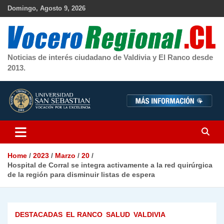
Skip
Domingo, Agosto 9, 2026
to
content
Noticias de interés ciudadano de Valdivia y El Ranco desde
2013.
Home
2023
Marzo
20
Hospital de Corral se integra activamente a la red quirúrgica
de la región para disminuir listas de espera
DESTACADAS
EL RANCO
SALUD
VALDIVIA