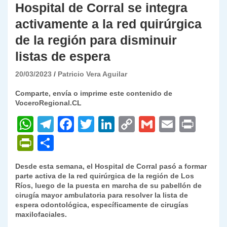
Hospital de Corral se integra
activamente a la red quirúrgica
de la región para disminuir
listas de espera
20/03/2023
Patricio Vera Aguilar
Comparte, envía o imprime este contenido de
VoceroRegional.CL
W
T
F
T
Li
C
G
E
P
h
el
a
w
n
o
m
m
ri
P
C
at
e
c
itt
k
p
ai
ai
nt
ri
o
Desde esta semana, el Hospital de Corral pasó a formar
s
gr
e
er
e
y
l
l
nt
m
parte activa de la red quirúrgica de la región de Los
A
a
b
dI
Li
Ríos, luego de la puesta en marcha de su pabellón de
Fr
p
cirugía mayor ambulatoria para resolver la lista de
p
m
o
n
n
ie
ar
espera odontológica, específicamente de cirugías
maxilofaciales.
p
o
k
n
tir