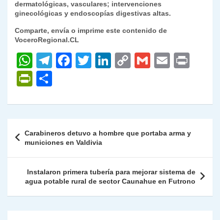
dermatológicas, vasculares; intervenciones
ginecológicas y endoscopías digestivas altas.
Comparte, envía o imprime este contenido de
VoceroRegional.CL
W
T
F
T
Li
C
G
E
P
h
el
a
w
n
o
m
m
ri
P
C
at
e
c
itt
k
p
ai
ai
nt
ri
o
s
gr
e
er
e
y
l
l
nt
m
A
a
b
dI
Li
Fr
p
Navegación
Carabineros detuvo a hombre que portaba arma y
p
m
o
n
n
ie
ar
de
municiones en Valdivia
p
o
k
n
tir
entradas
k
dl
Instalaron primera tubería para mejorar sistema de
agua potable rural de sector Caunahue en Futrono
y