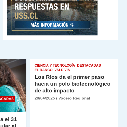
CIENCIA Y TECNOLOGÍA
DESTACADAS
EL RANCO
VALDIVIA
Los Ríos da el primer paso
hacia un polo biotecnológico
de alto impacto
20/04/2025
Vocero Regional
ACADAS
a el 31
ular al