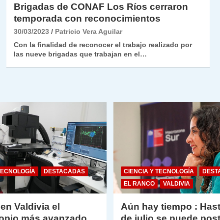
Brigadas de CONAF Los Ríos cerraron
temporada con reconocimientos
30/03/2023
Patricio Vera Aguilar
Con la finalidad de reconocer el trabajo realizado por
las nueve brigadas que trabajan en el…
TECNOLOGÍA
DESTACADAS
CIENCIA Y TECNOLOGÍA
DEST
EL RANCO
VALDIVIA
 en Valdivia el
Aún hay tiempo : Hast
opio más avanzado
de julio se puede post