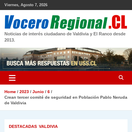
Skip
Viernes, Agosto 7, 2026
to
content
Noticias de interés ciudadano de Valdivia y El Ranco desde
2013.
Home
2023
Junio
6
Crean tercer comité de seguridad en Población Pablo Neruda
de Valdivia
DESTACADAS
VALDIVIA