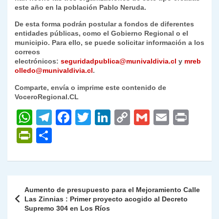
este año en la población Pablo Neruda.
De esta forma podrán postular a fondos de diferentes
entidades públicas, como el Gobierno Regional o el
municipio. Para ello, se puede solicitar información a los
correos
electrónicos:
seguridadpublica@munivaldivia.cl
y
mreb
olledo@munivaldivia.cl
.
Comparte, envía o imprime este contenido de
VoceroRegional.CL
W
T
F
T
Li
C
G
E
P
h
el
a
w
n
o
m
m
ri
P
C
at
e
c
itt
k
p
ai
ai
nt
ri
o
s
gr
e
er
e
y
l
l
nt
m
A
a
b
dI
Li
Fr
p
Navegación
Aumento de presupuesto para el Mejoramiento Calle
p
m
o
n
n
ie
ar
de
Las Zinnias : Primer proyecto acogido al Decreto
p
o
k
Supremo 304 en Los Ríos
n
tir
entradas