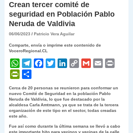
Crean tercer comité de
seguridad en Población Pablo
Neruda de Valdivia
06/06/2023
Patricio Vera Aguilar
Comparte, envía o imprime este contenido de
VoceroRegional.CL
W
T
F
T
Li
C
G
E
P
h
el
a
w
n
o
m
m
ri
P
C
at
e
c
itt
k
p
ai
ai
nt
ri
o
Cerca de 20 personas se reunieron para conformar un
s
gr
e
er
e
y
l
l
nt
m
nuevo Comité de Seguridad en la población Pablo
A
a
b
dI
Li
Neruda de Valdivia, lo que fue destacado por la
Fr
p
alcaldesa Carla Amtmann, ya que se trata de la tercera
p
m
o
n
n
ie
ar
organización de este tipo en el sector, todas creadas
este año.
p
o
k
n
tir
Fue así como durante la última semana se llevó a cabo
k
dl
este importante hito para vecinos y vecinas de la calle