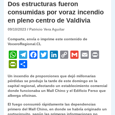
Dos estructuras fueron
consumidas por voraz incendio
en pleno centro de Valdivia
09/10/2023
Patricio Vera Aguilar
Comparte, envía o imprime este contenido de
VoceroRegional.CL
W
T
F
T
Li
C
G
E
P
h
el
a
w
n
o
m
m
ri
P
C
at
e
c
itt
k
p
ai
ai
nt
ri
o
Un incendio de proporciones que dejó millonarias
s
gr
e
er
e
y
l
l
nt
m
pérdidas se produjo la tarde de este domingo en la
A
a
b
dI
Li
capital regional, afectando un establecimiento comercial
Fr
p
donde funcionaba un Mall Chino y el Edificio Ferso que
p
m
o
n
n
ie
ar
alberga oficinas.
p
o
k
n
tir
El fuego consumió rápidamente las dependencias
primero del Mall Chino, en donde se habría originado un
k
dl
cortocircuito, según las primeras informaciones no