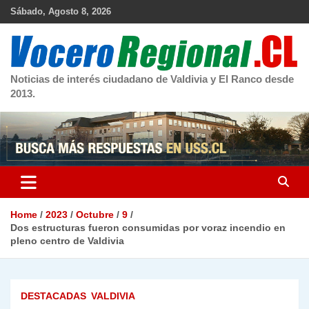
Skip
Sábado, Agosto 8, 2026
to
content
Noticias de interés ciudadano de Valdivia y El Ranco desde
2013.
Home
2023
Octubre
9
Dos estructuras fueron consumidas por voraz incendio en
pleno centro de Valdivia
DESTACADAS
VALDIVIA