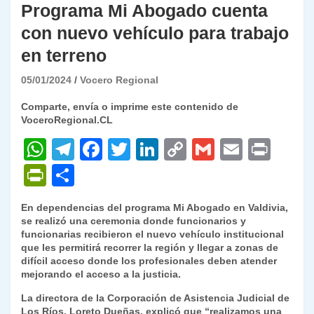
Programa Mi Abogado cuenta
con nuevo vehículo para trabajo
en terreno
05/01/2024
Vocero Regional
Comparte, envía o imprime este contenido de
VoceroRegional.CL
W
T
F
T
Li
C
G
E
P
h
el
a
w
n
o
m
m
ri
P
C
at
e
c
itt
k
p
ai
ai
nt
ri
o
En dependencias del programa Mi Abogado en Valdivia,
s
gr
e
er
e
y
l
l
nt
m
se realizó una ceremonia donde funcionarios y
A
a
b
dI
Li
funcionarias recibieron el nuevo vehículo institucional
Fr
p
que les permitirá recorrer la región y llegar a zonas de
p
m
o
n
n
ie
ar
difícil acceso donde los profesionales deben atender
mejorando el acceso a la justicia.
p
o
k
n
tir
La directora de la Corporación de Asistencia Judicial de
k
dl
Los Ríos, Loreto Dueñas, explicó que “realizamos una