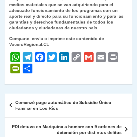
medios materiales que se van adquiriendo para el
adecuado funcionamiento de los programas son un
aporte real y directo para su funcionamiento y para las
garantías y derechos fundamentales de todos los
ciudadanos y ciudadanas de nuestro país.
Comparte, envía o imprime este contenido de
VoceroRegional.CL
W
T
F
T
Li
C
G
E
P
h
el
a
w
n
o
m
m
ri
P
C
at
e
c
itt
k
p
ai
ai
nt
ri
o
s
gr
e
er
e
y
l
l
nt
m
A
a
b
dI
Li
Fr
p
Navegación
Comenzó pago automático de Subsidio Único
p
m
o
n
n
ie
ar
de
Familiar en Los Ríos
p
o
k
n
tir
entradas
k
dl
PDI detuvo en Mariquina a hombre con 9 ordenes de
detención por distintos delitos