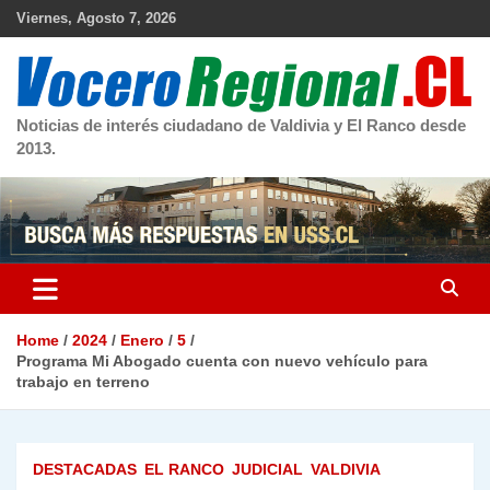
Skip
Viernes, Agosto 7, 2026
to
content
Noticias de interés ciudadano de Valdivia y El Ranco desde
2013.
Home
2024
Enero
5
Programa Mi Abogado cuenta con nuevo vehículo para
trabajo en terreno
DESTACADAS
EL RANCO
JUDICIAL
VALDIVIA