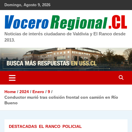
Skip
Domingo, Agosto 9, 2026
to
content
Noticias de interés ciudadano de Valdivia y El Ranco desde
2013.
Home
2024
Enero
9
Conductor murió tras colisión frontal con camión en Río
Bueno
DESTACADAS
EL RANCO
POLICIAL