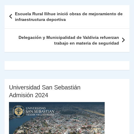
A
a
b
dI
Li
Fr
p
Navegación
Escuela Rural Ilihue inició obras de mejoramiento de
p
m
o
n
n
ie
ar
de
infraestructura deportiva
p
o
k
n
tir
entradas
k
dl
Delegación y Municipalidad de Valdivia refuerzan
trabajo en materia de seguridad
y
Universidad San Sebastián
Admisión 2024