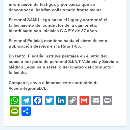
información de testigos y por causa que se
y
desconocen, habrían colisionado frontalmente.
Personal SAMU llegó hasta el lugar y corroboró el
fallecimiento del conductor de la camioneta,
identificado con iniciales C.A.F.Y de 37 años.
Personal Policial, mantiene hasta el cierre de esta
publicación desvíos en la Ruta T-85.
En tanto, Fiscalía instruye peritajes en el sitio del
suceso por parte de personal S.I.A.T Valdivia y Servicio
Médico Legal para el retiro del cuerpo del conductor
fallecido.
Comparte, envía o imprime este contenido de
VoceroRegional.CL
W
T
F
T
Li
C
G
E
P
h
el
a
w
n
o
m
m
ri
P
C
at
e
c
itt
k
p
ai
ai
nt
ri
o
s
gr
e
er
e
y
l
l
nt
m