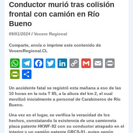
Conductor murió tras colisión
frontal con camión en Río
Bueno
09/01/2024
Vocero Regional
Comparte, envía o imprime este contenido de
VoceroRegional.CL
W
T
F
T
Li
C
G
E
P
h
el
a
w
n
o
m
m
ri
P
C
at
e
c
itt
k
p
ai
ai
nt
ri
o
Un accidente fatal se registró esta mañana a eso de las
s
gr
e
er
e
y
l
l
nt
m
10 horas en la ruta T 85, a la altura del km 2, el cual
A
a
b
dI
Li
movilizó inicialmente a personal de Carabineros de Río
Fr
p
Bueno.
p
m
o
n
n
ie
ar
Una vez en el lugar, se verifica la veracidad de los
p
o
k
n
tir
hechos, constatando la existencia de una camioneta
placa patente HKWF-92 con su conductor atrapado en el
k
dl
interior y un camión patente GRCS-91, quien según