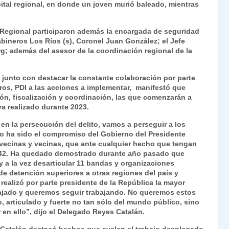
pital regional, en donde un joven murió baleado, mientras
Fr
p
ie
ar
l Regional participaron además la encargada de seguridad
n
tir
abineros Los Ríos (s), Coronel Juan González; el Jefe
g; además del asesor de la coordinación regional de la
dl
y
, junto con destacar la constante colaboración por parte
eros, PDI a las acciones a implementar, manifestó que
ión, fiscalización y coordinación, las que comenzarán a
a realizado durante 2023.
n la persecución del delito, vamos a perseguir a los
mo ha sido el compromiso del Gobierno del Presidente
 vecinas y vecinas, que ante cualquier hecho que tengan
242. Ha quedado demostrado durante año pasado que
 a la vez desarticular 11 bandas y organizaciones
de detención superiores a otras regiones del país y
realizó por parte presidente de la República la mayor
bajado y queremos seguir trabajando. No queremos estos
 articulado y fuerte no tan sólo del mundo público, sino
 en ello”, dijo el Delegado Reyes Catalán.