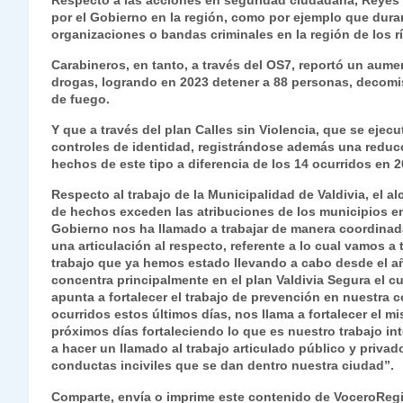
Respecto a las acciones en seguridad ciudadana, Reyes 
por el Gobierno en la región, como por ejemplo que duran
organizaciones o bandas criminales en la región de los 
Carabineros, en tanto, a través del OS7, reportó un aume
drogas, logrando en 2023 detener a 88 personas, decomis
de fuego.
Y que a través del plan Calles sin Violencia, que se ejec
controles de identidad, registrándose además una reducc
hechos de este tipo a diferencia de los 14 ocurridos en 2
Respecto al trabajo de la Municipalidad de Valdivia, el a
de hechos exceden las atribuciones de los municipios en
Gobierno nos ha llamado a trabajar de manera coordinad
una articulación al respecto, referente a lo cual vamos a
trabajo que ya hemos estado llevando a cabo desde el a
concentra principalmente en el plan Valdivia Segura el
apunta a fortalecer el trabajo de prevención en nuestra 
ocurridos estos últimos días, nos llama a fortalecer el 
próximos días fortaleciendo lo que es nuestro trabajo in
a hacer un llamado al trabajo articulado público y privad
conductas inciviles que se dan dentro nuestra ciudad”.
Comparte, envía o imprime este contenido de VoceroReg