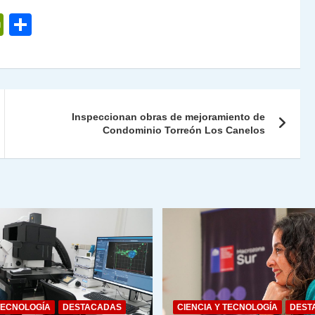
P
C
ri
o
nt
m
Fr
p
ie
ar
Inspeccionan obras de mejoramiento de
n
tir
Condominio Torreón Los Canelos
dl
y
TECNOLOGÍA
DESTACADAS
CIENCIA Y TECNOLOGÍA
DEST