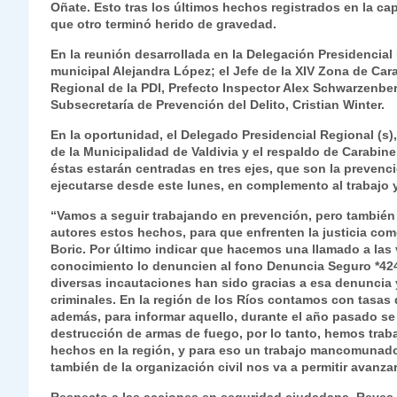
Oñate. Esto tras los últimos hechos registrados en la ca
s
gr
e
er
e
y
l
l
que otro terminó herido de gravedad.
A
a
b
dI
Li
En la reunión desarrollada en la Delegación Presidencia
p
m
o
n
n
municipal Alejandra López; el Jefe de la XIV Zona de Car
Regional de la PDI, Prefecto Inspector Alex Schwarzenber
p
o
k
Subsecretaría de Prevención del Delito, Cristian Winter.
k
En la oportunidad, el Delegado Presidencial Regional (s)
de la Municipalidad de Valdivia y el respaldo de Carabin
éstas estarán centradas en tres ejes, que son la prevenc
ejecutarse desde este lunes, en complemento al trabajo y
“Vamos a seguir trabajando en prevención, pero también e
autores estos hechos, para que enfrenten la justicia co
Boric. Por último indicar que hacemos una llamado a las
conocimiento lo denuncien al fono Denuncia Seguro *4
diversas incautaciones han sido gracias a esa denuncia y
criminales. En la región de los Ríos contamos con tasas 
además, para informar aquello, durante el año pasado se 
destrucción de armas de fuego, por lo tanto, hemos tra
hechos en la región, y para eso un trabajo mancomunado,
también de la organización civil nos va a permitir avanzar