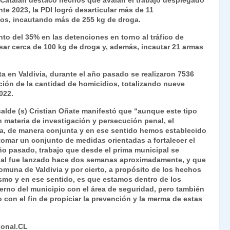
Catalán destacó hechos que avalan el trabajo desplegado
te 2023, la PDI logró desarticular más de 11
ríos, incautando más de 255 kg de droga.
nto del 35% en las detenciones en torno al tráfico de
ar cerca de 100 kg de droga y, además, incautar 21 armas
uta en Valdivia, durante el año pasado se realizaron 7536
ión de la cantidad de homicidios, totalizando nueve
022.
lcalde (s) Cristian Oñate manifestó que “aunque este tipo
 materia de investigación y persecución penal, el
a, de manera conjunta y en ese sentido hemos establecido
 tomar un conjunto de medidas orientadas a fortalecer el
ño pasado, trabajo que desde el prima municipal se
 cual fue lanzado hace dos semanas aproximadamente, y que
comuna de Valdivia y por cierto, a propósito de los hechos
mismo y en ese sentido, es que estamos dentro de los
terno del municipio con el área de seguridad, pero también
o con el fin de propiciar la prevención y la merma de estas
ional.CL