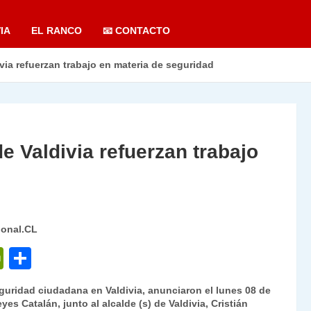
IA
EL RANCO
📧 CONTACTO
via refuerzan trabajo en materia de seguridad
e Valdivia refuerzan trabajo
ional.CL
P
C
ri
o
guridad ciudadana en Valdivia, anunciaron el lunes 08 de
nt
m
es Catalán, junto al alcalde (s) de Valdivia, Cristián