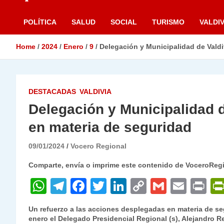
POLÍTICA
SALUD
SOCIAL
TURISMO
VALDIV
Home
2024
Enero
9
Delegación y Municipalidad de Valdi
DESTACADAS
VALDIVIA
Delegación y Municipalidad d
en materia de seguridad
09/01/2024
Vocero Regional
Comparte, envía o imprime este contenido de VoceroReg
W
T
F
T
Li
C
G
E
P
h
el
a
w
n
o
m
m
ri
Un refuerzo a las acciones desplegadas en materia de se
at
e
c
itt
k
p
ai
ai
nt
enero el Delegado Presidencial Regional (s), Alejandro Rey