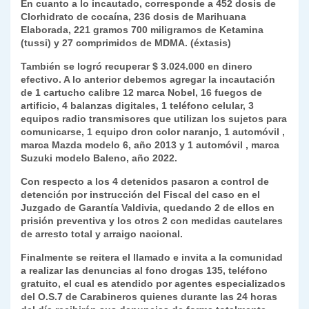
En cuanto a lo incautado, corresponde a 452 dosis de
Clorhidrato de cocaína, 236 dosis de Marihuana
Elaborada, 221 gramos 700 miligramos de Ketamina
(tussi) y ⁠27 comprimidos de MDMA. (éxtasis)
También se logró recuperar ⁠$ 3.024.000 en dinero
efectivo. A lo anterior debemos agregar la incautación
de ⁠1 cartucho calibre 12 marca Nobel, 16 fuegos de
artificio, 4 balanzas digitales, ⁠1 teléfono celular, 3
equipos radio transmisores que utilizan los sujetos para
comunicarse, 1 equipo dron color naranjo, 1 automóvil ,
marca Mazda modelo 6, año 2013 y ⁠1 automóvil , marca
Suzuki modelo Baleno, año 2022.
Con respecto a los 4 detenidos pasaron a control de
detención por instrucción del Fiscal del caso en el
Juzgado de Garantía Valdivia, quedando 2 de ellos en
prisión preventiva y los otros 2 con medidas cautelares
de arresto total y arraigo nacional.
Finalmente se reitera el llamado e invita a la comunidad
a realizar las denuncias al fono drogas 135, teléfono
gratuito, el cual es atendido por agentes especializados
del O.S.7 de Carabineros quienes durante las 24 horas