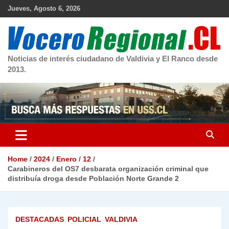
Skip
Jueves, Agosto 6, 2026
to
content
Noticias de interés ciudadano de Valdivia y El Ranco desde
2013.
Home
2024
Enero
12
Carabineros del OS7 desbarata organización criminal que
distribuía droga desde Población Norte Grande 2
DESTACADAS
POLICIAL
VALDIVIA