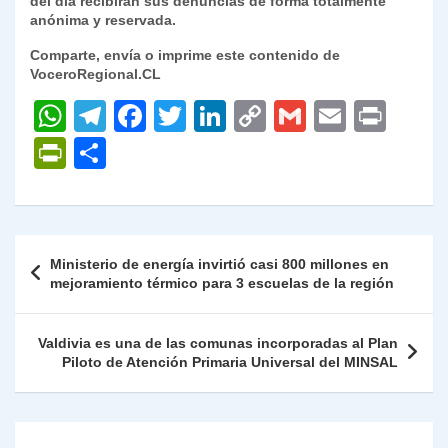
del día recibirán sus denuncias de forma totalmente
anónima y reservada.
Comparte, envía o imprime este contenido de
VoceroRegional.CL
W
T
F
T
Li
C
G
E
P
h
el
a
w
n
o
m
m
ri
P
C
at
e
c
itt
k
p
ai
ai
nt
ri
o
s
gr
e
er
e
y
l
l
nt
m
A
a
b
dI
Li
Fr
p
Navegación
Ministerio de energía invirtió casi 800 millones en
p
m
o
n
n
ie
ar
de
mejoramiento térmico para 3 escuelas de la región
p
o
k
n
tir
entradas
k
dl
Valdivia es una de las comunas incorporadas al Plan
Piloto de Atención Primaria Universal del MINSAL
y