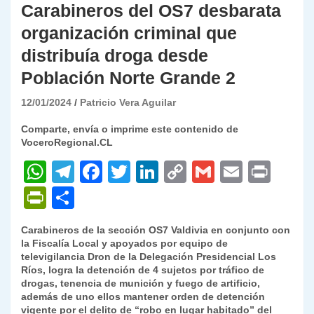
Carabineros del OS7 desbarata
organización criminal que
distribuía droga desde
Población Norte Grande 2
12/01/2024
Patricio Vera Aguilar
Comparte, envía o imprime este contenido de
VoceroRegional.CL
W
T
F
T
Li
C
G
E
P
h
el
a
w
n
o
m
m
ri
P
C
at
e
c
itt
k
p
ai
ai
nt
ri
o
Carabineros de la sección OS7 Valdivia en conjunto con
s
gr
e
er
e
y
l
l
nt
m
la Fiscalía Local y apoyados por equipo de
A
a
b
dI
Li
televigilancia Dron de la Delegación Presidencial Los
Fr
p
Ríos, logra la detención de 4 sujetos por tráfico de
p
m
o
n
n
ie
ar
drogas, tenencia de munición y fuego de artificio,
además de uno ellos mantener orden de detención
p
o
k
n
tir
vigente por el delito de “robo en lugar habitado” del