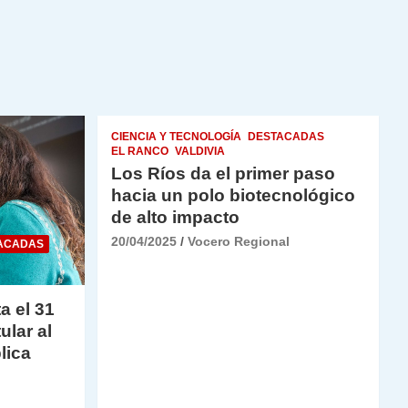
CIENCIA Y TECNOLOGÍA
DESTACADAS
EL RANCO
VALDIVIA
Los Ríos da el primer paso
hacia un polo biotecnológico
de alto impacto
20/04/2025
Vocero Regional
ACADAS
a el 31
ular al
lica