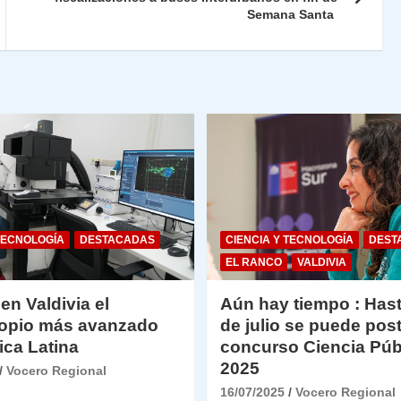
n
tir
Semana Santa
dl
y
TECNOLOGÍA
DESTACADAS
CIENCIA Y TECNOLOGÍA
DEST
EL RANCO
VALDIVIA
 en Valdivia el
Aún hay tiempo : Hast
opio más avanzado
de julio se puede post
ica Latina
concurso Ciencia Púb
2025
Vocero Regional
16/07/2025
Vocero Regional