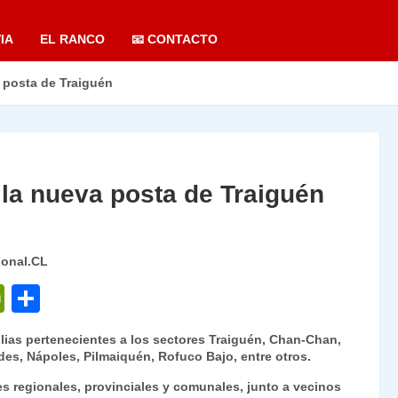
IA
EL RANCO
📧 CONTACTO
a posta de Traiguén
e la nueva posta de Traiguén
ional.CL
P
C
ri
o
lias pertenecientes a los sectores Traiguén, Chan-Chan,
nt
m
es, Nápoles, Pilmaiquén, Rofuco Bajo, entre otros.
Fr
p
s regionales, provinciales y comunales, junto a vecinos