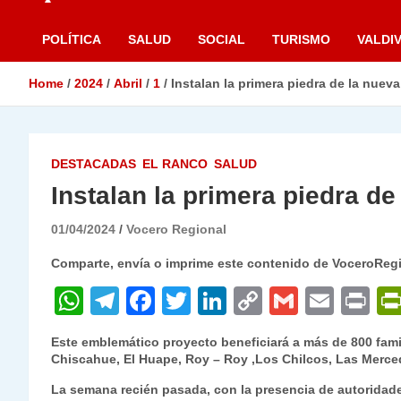
POLÍTICA
SALUD
SOCIAL
TURISMO
VALDIV
Home
2024
Abril
1
Instalan la primera piedra de la nuev
DESTACADAS
EL RANCO
SALUD
Instalan la primera piedra d
01/04/2024
Vocero Regional
Comparte, envía o imprime este contenido de VoceroReg
W
T
F
T
Li
C
G
E
P
h
el
a
w
n
o
m
m
ri
Este emblemático proyecto beneficiará a más de 800 fami
at
e
c
itt
k
p
ai
ai
nt
Chiscahue, El Huape, Roy – Roy ,Los Chilcos, Las Merced
s
gr
e
er
e
y
l
l
La semana recién pasada, con la presencia de autoridade