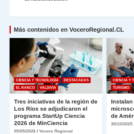
p
m
o
n
n
p
o
k
entradas
k
Más contenidos en VoceroRegional.CL
CIENCIA Y TECNOLOGÍA
DESTACADAS
CIENCIA Y 
EL RANCO
VALDIVIA
TURISMO
Tres iniciativas de la región de
Instalan
Los Ríos se adjudicaron el
microsc
programa StartUp Ciencia
de Amér
2026 de MinCiencia
30/10/2025
05/05/2026
Vocero Regional