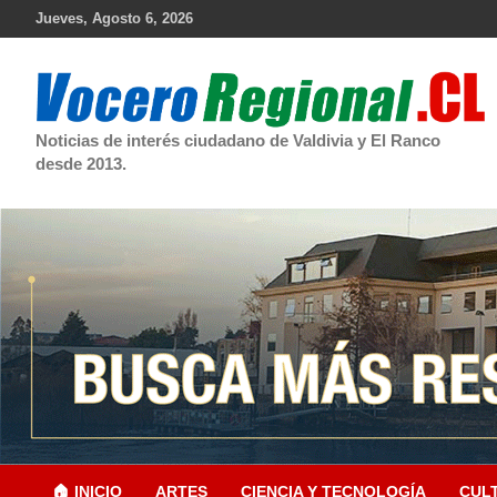
Skip
Jueves, Agosto 6, 2026
to
content
Noticias de interés ciudadano de Valdivia y El Ranco
desde 2013.
🏠 INICIO
ARTES
CIENCIA Y TECNOLOGÍA
CUL