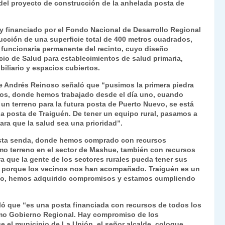
a del proyecto de construcción de la anhelada posta de
ie
ar
n
tir
 y financiado por el Fondo Nacional de Desarrollo Regional
dl
cción de una superficie total de 400 metros cuadrados,
 funcionaria permanente del recinto, cuyo diseño
y
cio de Salud para establecimientos de salud primaria,
liario y espacios cubiertos.
lde Andrés Reinoso señaló que “pusimos la primera piedra
ros, donde hemos trabajado desde el día uno, cuando
n terreno para la futura posta de Puerto Nuevo, se está
la posta de Traiguén. De tener un equipo rural, pasamos a
ara que la salud sea una prioridad”.
 esta senda, donde hemos comprado con recursos
o terreno en el sector de Mashue, también con recursos
a que la gente de los sectores rurales pueda tener sus
es porque los vecinos nos han acompañado. Traiguén es un
mpo, hemos adquirido compromisos y estamos cumpliendo
aló que “es una posta financiada con recursos de todos los
omo Gobierno Regional. Hay compromiso de los
e el municipio de La Unión, el señor alcalde, coloque