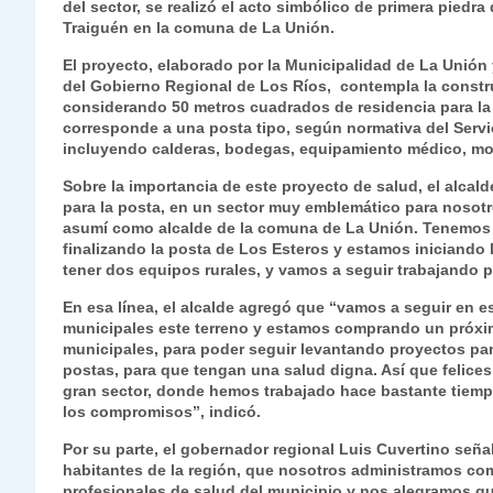
del sector, se realizó el acto simbólico de primera piedr
A
a
b
dI
Li
Traiguén en la comuna de La Unión.
p
m
o
n
n
El proyecto, elaborado por la Municipalidad de La Unión
p
o
k
del Gobierno Regional de Los Ríos, contempla la constru
considerando 50 metros cuadrados de residencia para la
k
corresponde a una posta tipo, según normativa del Servi
incluyendo calderas, bodegas, equipamiento médico, mobi
Sobre la importancia de este proyecto de salud, el alca
para la posta, en un sector muy emblemático para nosot
asumí como alcalde de la comuna de La Unión. Tenemos u
finalizando la posta de Los Esteros y estamos iniciando 
tener dos equipos rurales, y vamos a seguir trabajando p
En esa línea, el alcalde agregó que “vamos a seguir en
municipales este terreno y estamos comprando un próxim
municipales, para poder seguir levantando proyectos par
postas, para que tengan una salud digna. Así que felic
gran sector, donde hemos trabajado hace bastante tie
los compromisos”, indicó.
Por su parte, el gobernador regional Luis Cuvertino señ
habitantes de la región, que nosotros administramos c
profesionales de salud del municipio y nos alegramos qu