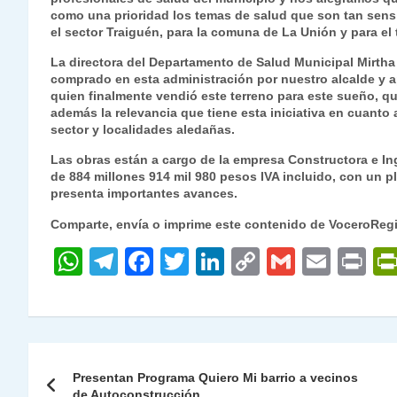
como una prioridad los temas de salud que son tan sensi
el sector Traiguén, para la comuna de La Unión y para 
La directora del Departamento de Salud Municipal Mirtha G
comprado en esta administración por nuestro alcalde y a
quien finalmente vendió este terreno para este sueño, q
además la relevancia que tiene esta iniciativa en cuanto 
sector y localidades aledañas.
Las obras están a cargo de la empresa Constructora e Ing
de 884 millones 914 mil 980 pesos IVA incluido, con un pl
presenta importantes avances.
Comparte, envía o imprime este contenido de VoceroReg
W
T
F
T
Li
C
G
E
P
h
el
a
w
n
o
m
m
ri
at
e
c
itt
k
p
ai
ai
nt
s
gr
e
er
e
y
l
l
Navegación
A
a
b
dI
Li
Presentan Programa Quiero Mi barrio a vecinos
de
de Autoconstrucción