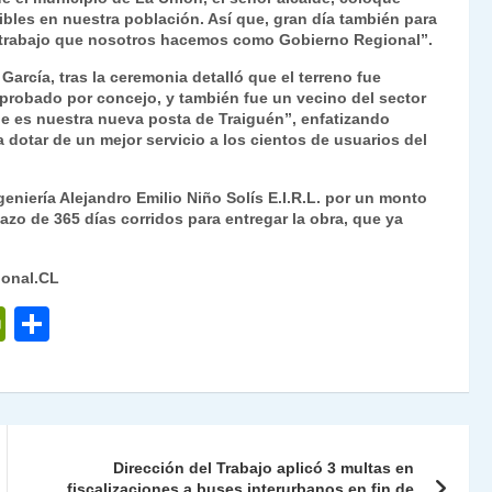
bles en nuestra población. Así que, gran día también para
el trabajo que nosotros hacemos como Gobierno Regional”.
arcía, tras la ceremonia detalló que el terreno fue
probado por concejo, y también fue un vecino del sector
ue es nuestra nueva posta de Traiguén”, enfatizando
a dotar de un mejor servicio a los cientos de usuarios del
eniería Alejandro Emilio Niño Solís E.I.R.L. por un monto
azo de 365 días corridos para entregar la obra, que ya
ional.CL
P
C
ri
o
nt
m
Fr
p
ie
ar
Dirección del Trabajo aplicó 3 multas en
fiscalizaciones a buses interurbanos en fin de