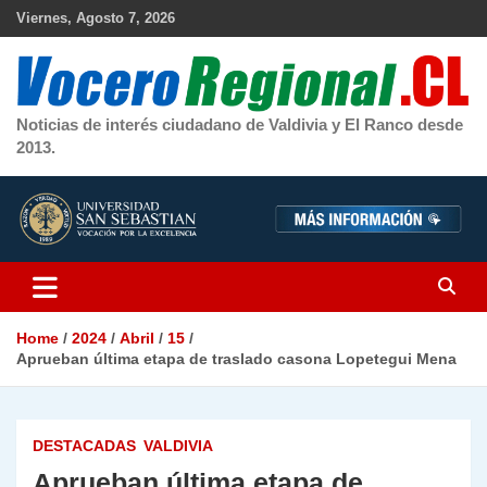
Skip
Viernes, Agosto 7, 2026
to
content
Noticias de interés ciudadano de Valdivia y El Ranco desde
2013.
Home
2024
Abril
15
Aprueban última etapa de traslado casona Lopetegui Mena
DESTACADAS
VALDIVIA
Aprueban última etapa de