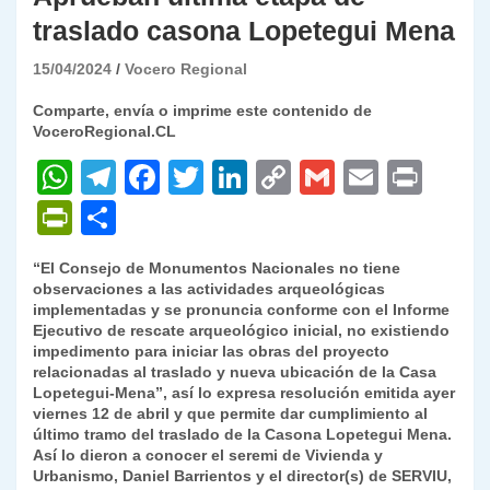
traslado casona Lopetegui Mena
15/04/2024
Vocero Regional
Comparte, envía o imprime este contenido de
VoceroRegional.CL
W
T
F
T
Li
C
G
E
P
h
el
a
w
n
o
m
m
ri
P
C
at
e
c
itt
k
p
ai
ai
nt
ri
o
“El Consejo de Monumentos Nacionales no tiene
s
gr
e
er
e
y
l
l
nt
m
observaciones a las actividades arqueológicas
A
a
b
dI
Li
implementadas y se pronuncia conforme con el Informe
Fr
p
Ejecutivo de rescate arqueológico inicial, no existiendo
p
m
o
n
n
ie
ar
impedimento para iniciar las obras del proyecto
relacionadas al traslado y nueva ubicación de la Casa
p
o
k
n
tir
Lopetegui-Mena”, así lo expresa resolución emitida ayer
k
viernes 12 de abril y que permite dar cumplimiento al
dl
último tramo del traslado de la Casona Lopetegui Mena.
y
Así lo dieron a conocer el seremi de Vivienda y
Urbanismo, Daniel Barrientos y el director(s) de SERVIU,