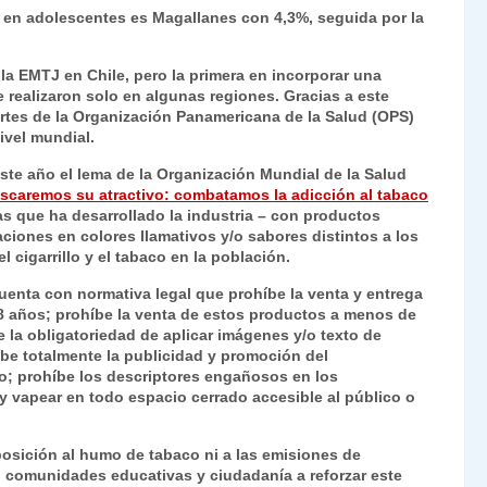
 en adolescentes es Magallanes con 4,3%, seguida por la
la EMTJ en Chile, pero la primera en incorporar una
e realizaron solo en algunas regiones. Gracias a este
ortes de la Organización Panamericana de la Salud (OPS)
ivel mundial.
ste año el lema de la Organización Mundial de la Salud
caremos su atractivo: combatamos la adicción al tabaco
as que ha desarrollado la industria – con productos
aciones en colores llamativos y/o sabores distintos a los
 cigarrillo y el tabaco en la población.
cuenta con normativa legal que prohíbe la venta y entrega
8 años; prohíbe la venta de estos productos a menos de
 la obligatoriedad de aplicar imágenes y/o texto de
íbe totalmente la publicidad y promoción del
eo; prohíbe los descriptores engañosos en los
 y vapear en todo espacio cerrado accesible al público o
posición al humo de tabaco ni a las emisiones de
as, comunidades educativas y ciudadanía a reforzar este