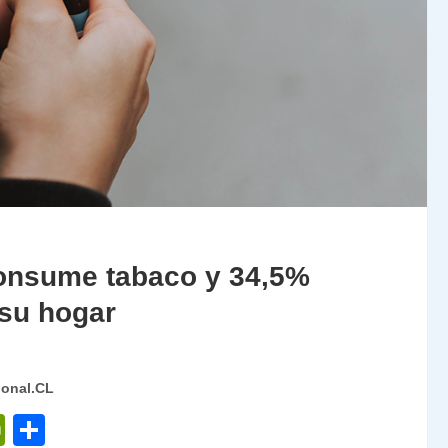
consume tabaco y 34,5%
 su hogar
ional.CL
P
C