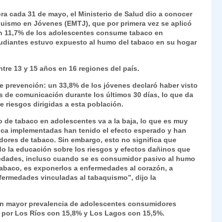
ri
o
a cada 31 de mayo, el Ministerio de Salud dio a conocer
nt
m
quismo en Jóvenes (EMTJ), que por primera vez se aplicó
un 11,7% de los adolescentes consume tabaco en
Fr
p
tudiantes estuvo expuesto al humo del tabaco en su hogar
ie
ar
n
tir
tre 13 y 15 años en 16 regiones del país.
dl
e prevención: un 33,8% de los jóvenes declaró haber visto
 de comunicación durante los últimos 30 días, lo que da
y
 riesgos dirigidas a esta población.
 de tabaco en adolescentes va a la baja, lo que es muy
lica implementadas han tenido el efecto esperado y han
dores de tabaco. Sin embargo, esto no significa que
o la educación sobre los riesgos y efectos dañinos que
s edades, incluso cuando se es consumidor pasivo al humo
 tabaco, es exponerlos a enfermedades al corazón, a
fermedades vinculadas al tabaquismo”, dijo la
con mayor prevalencia de adolescentes consumidores
 por Los Ríos con 15,8% y Los Lagos con 15,5%.