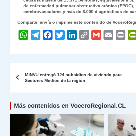
causa la muerte de 19.371 personas, equivalente a 52
de enfermedad pulmonar obstructiva crónica (EPOC), 
cerebrovasculares y más de 8.000 diagnósticos de cán
Comparte, envía o imprime este contenido de VoceroReg
W
T
F
T
Li
C
G
E
P
h
el
a
w
n
o
m
m
ri
at
e
c
itt
k
p
ai
ai
nt
s
gr
e
er
e
y
l
l
Navegación
A
a
b
dI
Li
MINVU entregó 124 subsidios de vivienda para
de
Sectores Medios de la región
p
m
o
n
n
p
o
k
entradas
k
Más contenidos en VoceroRegional.CL