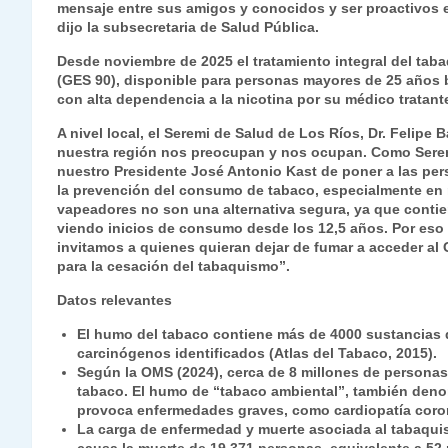
mensaje entre sus amigos y conocidos y ser proactivos 
dijo la subsecretaria de Salud Pública.
Desde noviembre de 2025 el tratamiento integral del tab
(GES 90), disponible para personas mayores de 25 años 
con alta dependencia a la nicotina por su médico tratant
A nivel local, el Seremi de Salud de Los Ríos, Dr. Felipe
nuestra región nos preocupan y nos ocupan. Como Sere
nuestro Presidente José Antonio Kast de poner a las pers
la prevención del consumo de tabaco, especialmente en 
vapeadores no son una alternativa segura, ya que contie
viendo inicios de consumo desde los 12,5 años. Por eso r
invitamos a quienes quieran dejar de fumar a acceder al
para la cesación del tabaquismo”.
Datos relevantes
El humo del tabaco contiene más de 4000 sustancias q
carcinógenos identificados (Atlas del Tabaco, 2015).
Según la OMS (2024), cerca de 8 millones de persona
tabaco. El humo de “tabaco ambiental”, también de
provoca enfermedades graves, como cardiopatía coron
La carga de enfermedad y muerte asociada al tabaquis