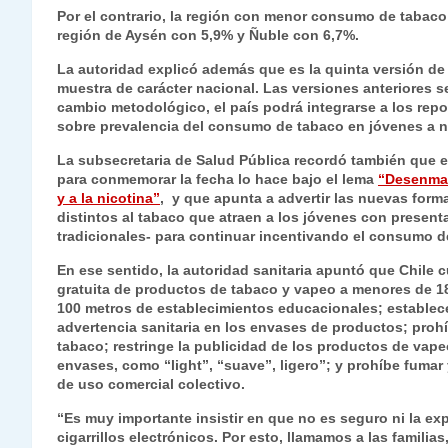
Por el contrario, la región con menor consumo de tabaco
región de Aysén con 5,9% y Ñuble con 6,7%.
La autoridad explicó además que es la quinta versión de 
muestra de carácter nacional. Las versiones anteriores s
cambio metodológico, el país podrá integrarse a los rep
sobre prevalencia del consumo de tabaco en jóvenes a n
La subsecretaria de Salud Pública recordó también que e
para conmemorar la fecha lo hace bajo el lema
“Desenmas
y a la nicotina”
, y que apunta a advertir las nuevas form
distintos al tabaco que atraen a los jóvenes con present
tradicionales- para continuar incentivando el consumo del
En ese sentido, la autoridad sanitaria apuntó que Chile 
gratuita de productos de tabaco y vapeo a menores de 1
100 metros de establecimientos educacionales; establece
advertencia sanitaria en los envases de productos; proh
tabaco; restringe la publicidad de los productos de vap
envases, como “light”, “suave”, ligero”; y prohíbe fumar
de uso comercial colectivo.
“Es muy importante insistir en que no es seguro ni la ex
cigarrillos electrónicos. Por esto, llamamos a las famili