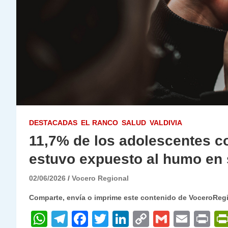
DESTACADAS
EL RANCO
SALUD
VALDIVIA
11,7% de los adolescentes 
estuvo expuesto al humo en
02/06/2026
Vocero Regional
Comparte, envía o imprime este contenido de VoceroReg
W
T
F
T
Li
C
G
E
P