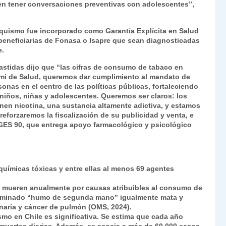
en tener conversaciones preventivas con adolescentes”,
aquismo fue incorporado como Garantía Explícita en Salud
beneficiarias de Fonasa o Isapre que sean diagnosticadas
e.
 Bastidas dijo que “las cifras de consumo de tabaco en
mi de Salud, queremos dar cumplimiento al mandato de
onas en el centro de las políticas públicas, fortaleciendo
niños, niñas y adolescentes. Queremos ser claros: los
nen nicotina, una sustancia altamente adictiva, y estamos
eforzaremos la fiscalización de su publicidad y venta, e
 GES 90, que entrega apoyo farmacológico y psicológico
uímicas tóxicas y entre ellas al menos 69 agentes
s mueren anualmente por causas atribuibles al consumo de
nominado “humo de segunda mano” igualmente mata y
aria y cáncer de pulmón (OMS, 2024).
mo en Chile es significativa. Se estima que cada año