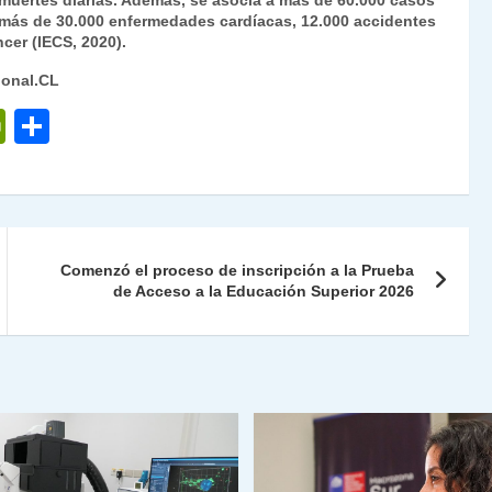
 muertes diarias. Además, se asocia a más de 60.000 casos
más de 30.000 enfermedades cardíacas, 12.000 accidentes
cer (IECS, 2020).
ional.CL
P
C
ri
o
nt
m
Fr
p
ie
ar
Comenzó el proceso de inscripción a la Prueba
n
tir
de Acceso a la Educación Superior 2026
dl
y