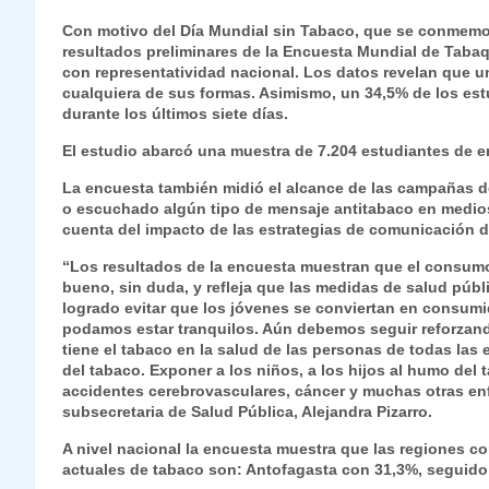
h
el
a
w
n
o
m
m
ri
Con motivo del Día Mundial sin Tabaco, que se conmemor
at
e
c
itt
k
p
ai
ai
nt
resultados preliminares de la Encuesta Mundial de Taba
con representatividad nacional. Los datos revelan que 
s
gr
e
er
e
y
l
l
cualquiera de sus formas. Asimismo, un 34,5% de los es
A
a
b
dI
Li
durante los últimos siete días.
p
m
o
n
n
El estudio abarcó una muestra de 7.204 estudiantes de en
p
o
k
La encuesta también midió el alcance de las campañas d
o escuchado algún tipo de mensaje antitabaco en medios
k
cuenta del impacto de las estrategias de comunicación de
“Los resultados de la encuesta muestran que el consumo
bueno, sin duda, y refleja que las medidas de salud púb
logrado evitar que los jóvenes se conviertan en consumi
podamos estar tranquilos. Aún debemos seguir reforzand
tiene el tabaco en la salud de las personas de todas la
del tabaco. Exponer a los niños, a los hijos al humo del
accidentes cerebrovasculares, cáncer y muchas otras en
subsecretaria de Salud Pública, Alejandra Pizarro.
A nivel nacional la encuesta muestra que las regiones 
actuales de tabaco son: Antofagasta con 31,3%, seguido