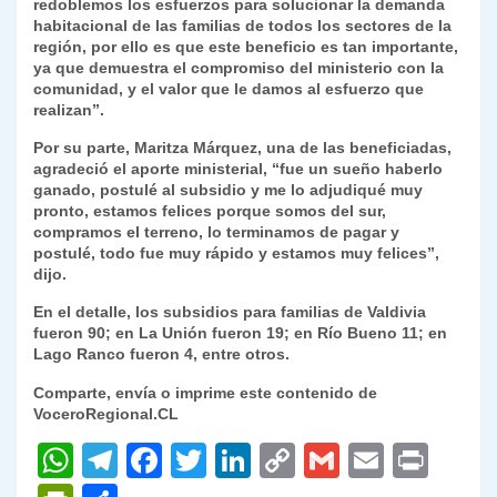
redoblemos los esfuerzos para solucionar la demanda
habitacional de las familias de todos los sectores de la
región, por ello es que este beneficio es tan importante,
ya que demuestra el compromiso del ministerio con la
comunidad, y el valor que le damos al esfuerzo que
realizan”.
Por su parte, Maritza Márquez, una de las beneficiadas,
agradeció el aporte ministerial, “fue un sueño haberlo
ganado, postulé al subsidio y me lo adjudiqué muy
pronto, estamos felices porque somos del sur,
compramos el terreno, lo terminamos de pagar y
postulé, todo fue muy rápido y estamos muy felices”,
dijo.
En el detalle, los subsidios para familias de Valdivia
fueron 90; en La Unión fueron 19; en Río Bueno 11; en
Lago Ranco fueron 4, entre otros.
Comparte, envía o imprime este contenido de
VoceroRegional.CL
W
T
F
T
Li
C
G
E
P
h
el
a
w
n
o
m
m
ri