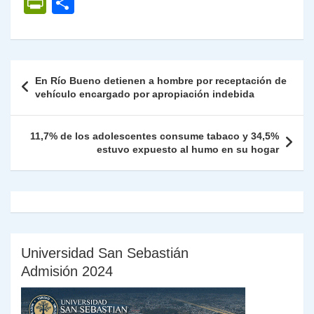
P
C
at
e
c
itt
k
p
ai
ai
nt
ri
o
s
gr
e
er
e
y
l
l
nt
m
A
a
b
dI
Li
Fr
p
Navegación
En Río Bueno detienen a hombre por receptación de
p
m
o
n
n
ie
ar
de
vehículo encargado por apropiación indebida
p
o
k
n
tir
entradas
k
dl
11,7% de los adolescentes consume tabaco y 34,5%
estuvo expuesto al humo en su hogar
y
Universidad San Sebastián
Admisión 2024