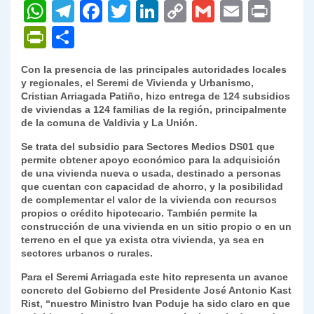
W
T
F
T
Li
C
G
E
P
h
el
a
w
n
o
m
m
ri
P
C
at
e
c
itt
k
p
ai
ai
nt
ri
o
Con la presencia de las principales autoridades locales
s
gr
e
er
e
y
l
l
nt
m
y regionales, el Seremi de Vivienda y Urbanismo,
A
a
b
dI
Li
Cristian Arriagada Patiño, hizo entrega de 124 subsidios
Fr
p
de viviendas a 124 familias de la región, principalmente
p
m
o
n
n
ie
ar
de la comuna de Valdivia y La Unión.
p
o
k
n
tir
Se trata del subsidio para Sectores Medios DS01 que
permite obtener apoyo económico para la adquisición
k
dl
de una vivienda nueva o usada, destinado a personas
que cuentan con capacidad de ahorro, y la posibilidad
y
de complementar el valor de la vivienda con recursos
propios o crédito hipotecario. También permite la
construcción de una vivienda en un sitio propio o en un
terreno en el que ya exista otra vivienda, ya sea en
sectores urbanos o rurales.
Para el Seremi Arriagada este hito representa un avance
concreto del Gobierno del Presidente José Antonio Kast
Rist, “nuestro Ministro Ivan Poduje ha sido claro en que