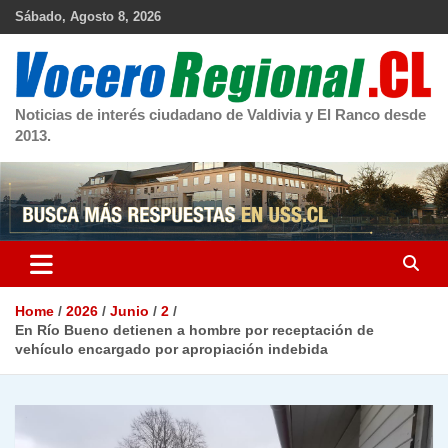
Skip
Sábado, Agosto 8, 2026
to
content
Noticias de interés ciudadano de Valdivia y El Ranco desde
2013.
Home
2026
Junio
2
En Río Bueno detienen a hombre por receptación de
vehículo encargado por apropiación indebida