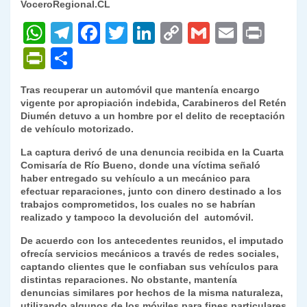
VoceroRegional.CL
W
T
F
T
Li
C
G
E
P
h
el
a
w
n
o
m
m
ri
P
C
at
e
c
itt
k
p
ai
ai
nt
ri
o
Tras recuperar un automóvil que mantenía encargo
s
gr
e
er
e
y
l
l
nt
m
vigente por apropiación indebida, Carabineros del Retén
A
a
b
dI
Li
Diumén detuvo a un hombre por el delito de receptación
Fr
p
de vehículo motorizado.
p
m
o
n
n
ie
ar
La captura derivó de una denuncia recibida en la Cuarta
p
o
k
n
tir
Comisaría de Río Bueno, donde una víctima señaló
haber entregado su vehículo a un mecánico para
k
dl
efectuar reparaciones, junto con dinero destinado a los
trabajos comprometidos, los cuales no se habrían
y
realizado y tampoco la devolución del automóvil.
De acuerdo con los antecedentes reunidos, el imputado
ofrecía servicios mecánicos a través de redes sociales,
captando clientes que le confiaban sus vehículos para
distintas reparaciones. No obstante, mantenía
denuncias similares por hechos de la misma naturaleza,
utilizando algunos de los móviles para fines particulares