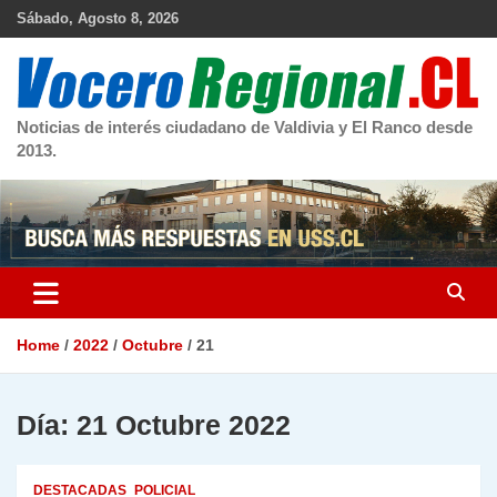
Skip
Sábado, Agosto 8, 2026
to
content
Noticias de interés ciudadano de Valdivia y El Ranco desde
2013.
Home
2022
Octubre
21
Día:
21 Octubre 2022
DESTACADAS
POLICIAL