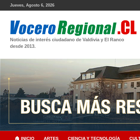
Skip
Jueves, Agosto 6, 2026
to
content
Noticias de interés ciudadano de Valdivia y El Ranco
desde 2013.
🏠 INICIO
ARTES
CIENCIA Y TECNOLOGÍA
CUL