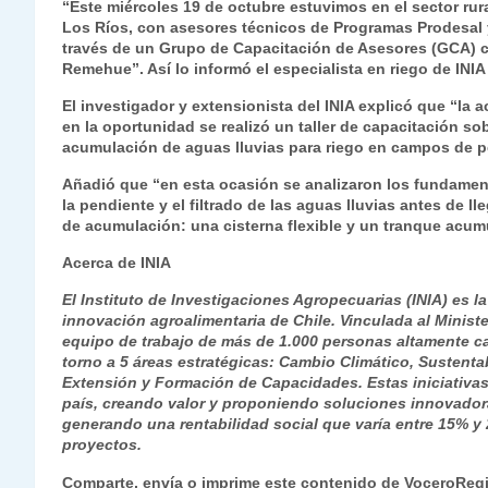
“Este miércoles 19 de octubre estuvimos en el sector ru
at
e
c
itt
k
p
ai
ai
nt
Los Ríos, con asesores técnicos de Programas Prodesal y
través de un Grupo de Capacitación de Asesores (GCA) c
s
gr
e
er
e
y
l
l
Remehue”. Así lo informó el especialista en riego de INI
A
a
b
dI
Li
El investigador y extensionista del INIA explicó que “la
p
m
o
n
n
en la oportunidad se realizó un taller de capacitación so
acumulación de aguas lluvias para riego en campos de 
p
o
k
Añadió que “en esta ocasión se analizaron los fundament
k
la pendiente y el filtrado de las aguas lluvias antes de 
de acumulación: una cisterna flexible y un tranque acum
Acerca de INIA
El Instituto de Investigaciones Agropecuarias (INIA) es la
innovación agroalimentaria de Chile. Vinculada al Minist
equipo de trabajo de más de 1.000 personas altamente ca
torno a 5 áreas estratégicas: Cambio Climático, Sustenta
Extensión y Formación de Capacidades. Estas iniciativas 
país, creando valor y proponiendo soluciones innovadoras
generando una rentabilidad social que varía entre 15% y
proyectos.
Comparte, envía o imprime este contenido de VoceroReg