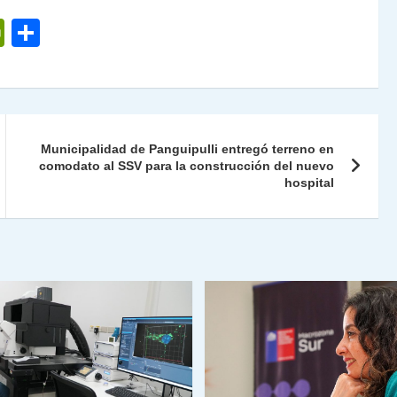
P
C
ri
o
nt
m
Fr
p
ie
ar
Municipalidad de Panguipulli entregó terreno en
n
comodato al SSV para la construcción del nuevo
tir
hospital
dl
y