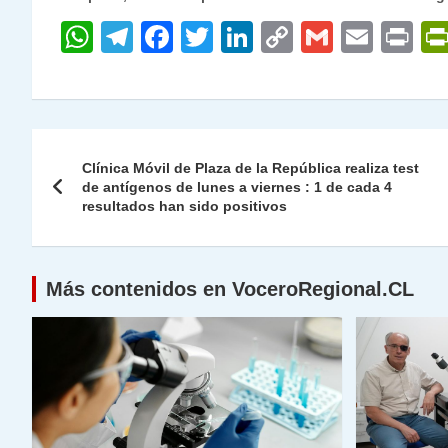
W
T
F
T
Li
C
G
E
P
h
el
a
w
n
o
m
m
ri
at
e
c
itt
k
p
ai
ai
nt
s
gr
e
er
e
y
l
l
Navegación
A
a
b
dI
Li
Clínica Móvil de Plaza de la República realiza test
de
de antígenos de lunes a viernes : 1 de cada 4
p
m
o
n
n
resultados han sido positivos
p
o
k
entradas
k
Más contenidos en VoceroRegional.CL