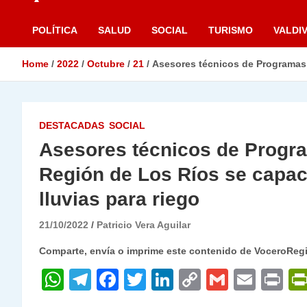
POLÍTICA
SALUD
SOCIAL
TURISMO
VALDIV
Home
2022
Octubre
21
Asesores técnicos de Programas P
DESTACADAS
SOCIAL
Asesores técnicos de Progra
Región de Los Ríos se capac
lluvias para riego
21/10/2022
Patricio Vera Aguilar
Comparte, envía o imprime este contenido de VoceroReg
W
T
F
T
Li
C
G
E
P
h
el
a
w
n
o
m
m
ri