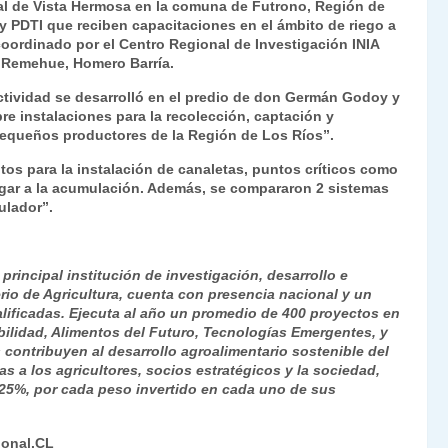
ral de Vista Hermosa en la comuna de Futrono, Región de
nt
m
 PDTI que reciben capacitaciones en el ámbito de riego a
oordinado por el Centro Regional de Investigación INIA
Fr
p
A Remehue, Homero Barría.
ie
ar
 actividad se desarrolló en el predio de don Germán Godoy y
n
tir
bre instalaciones para la recolección, captación y
pequeños productores de la Región de Los Ríos”.
dl
os para la instalación de canaletas, puntos críticos como
y
llegar a la acumulación. Además, se compararon 2 sistemas
ulador”.
 principal institución de investigación, desarrollo e
erio de Agricultura, cuenta con presencia nacional y un
lificadas. Ejecuta al año un promedio de 400 proyectos en
bilidad, Alimentos del Futuro, Tecnologías Emergentes, y
contribuyen al desarrollo agroalimentario sostenible del
 a los agricultores, socios estratégicos y la sociedad,
 25%, por cada peso invertido en cada uno de sus
ional.CL