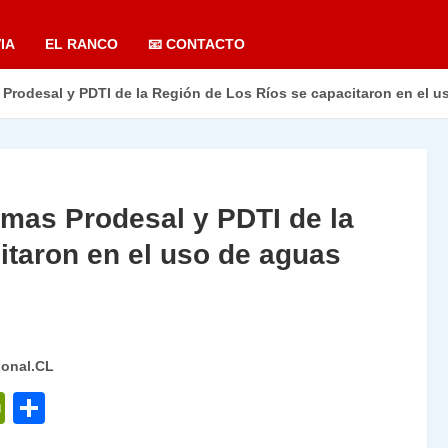
IA
EL RANCO
📧 CONTACTO
rodesal y PDTI de la Región de Los Ríos se capacitaron en el us
mas Prodesal y PDTI de la
itaron en el uso de aguas
ional.CL
P
C
ri
o