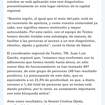
p
m
o
n
n
ie
ar
octubre se está aplicando este test diagnóstico
preventivamente en este lugar céntrico de la capital
p
o
k
n
tir
regional.
k
dl
“Nuestra región, al igual que el resto del país, está en
un escenario de apertura, y como nuestra comunidad ya
y
sabe, eso significa menos restricción y mayor
autocuidado. Por esta razón, con el equipo de Testeo
hemos decido instalar esta estrategia, de manera, de
facilitar a las personas el acceso a un test diagnóstico,
efectivo, rápido y gratuito”, contó la titular de Salud.
El coordinador regional de Testeo, TM. Juan Luis
Garcés, expresó que, “estamos muy conformes con la
adherencia que hemos tenido hasta ahora, en sólo
nueve días de funcionamiento se han testeado 697
personas, de este grupo de personas 149 han resultado
positivos. Lo preocupante de este dato, que es
equivalente a un 21,4% de positividad, es que, a diario,
cercano a ¼ del total de personas que se testea está
dando positivo, por lo tanto, es sumamente importante
con esta búsqueda activa”.
Ante estos resultados, la Seremi Cristina Ojeda,