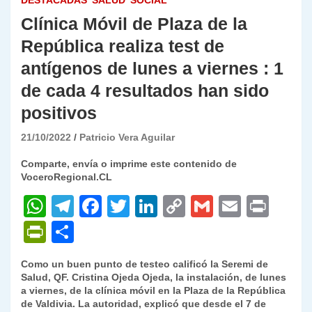
DESTACADAS
SALUD
SOCIAL
Clínica Móvil de Plaza de la
República realiza test de
antígenos de lunes a viernes : 1
de cada 4 resultados han sido
positivos
21/10/2022
Patricio Vera Aguilar
Comparte, envía o imprime este contenido de
VoceroRegional.CL
W
T
F
T
Li
C
G
E
P
h
el
a
w
n
o
m
m
ri
P
C
at
e
c
itt
k
p
ai
ai
nt
ri
o
Como un buen punto de testeo calificó la Seremi de
s
gr
e
er
e
y
l
l
nt
m
Salud, QF. Cristina Ojeda Ojeda, la instalación, de lunes
A
a
b
dI
Li
a viernes, de la clínica móvil en la Plaza de la República
Fr
p
de Valdivia. La autoridad, explicó que desde el 7 de