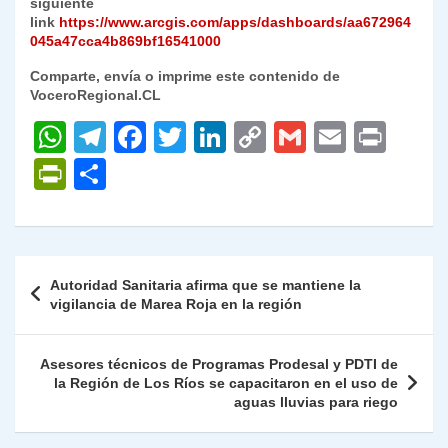
siguiente
link
https://www.arcgis.com/apps/dashboards/aa672964
045a47cca4b869bf16541000
Comparte, envía o imprime este contenido de
VoceroRegional.CL
W
T
F
T
Li
C
G
E
P
h
el
a
w
n
o
m
m
ri
P
C
at
e
c
itt
k
p
ai
ai
nt
ri
o
s
gr
e
er
e
y
l
l
nt
m
A
a
b
dI
Li
Fr
p
Navegación
Autoridad Sanitaria afirma que se mantiene la
p
m
o
n
n
ie
ar
de
vigilancia de Marea Roja en la región
p
o
k
n
tir
entradas
k
dl
Asesores técnicos de Programas Prodesal y PDTI de
la Región de Los Ríos se capacitaron en el uso de
y
aguas lluvias para riego