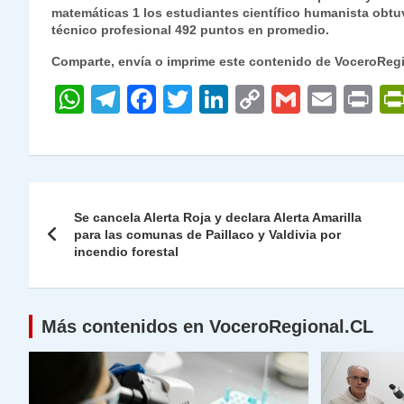
matemáticas 1 los estudiantes científico humanista obt
técnico profesional 492 puntos en promedio.
Comparte, envía o imprime este contenido de VoceroReg
W
T
F
T
Li
C
G
E
P
h
el
a
w
n
o
m
m
ri
at
e
c
itt
k
p
ai
ai
nt
s
gr
e
er
e
y
l
l
Navegación
A
a
b
dI
Li
Se cancela Alerta Roja y declara Alerta Amarilla
de
para las comunas de Paillaco y Valdivia por
p
m
o
n
n
incendio forestal
p
o
k
entradas
k
Más contenidos en VoceroRegional.CL