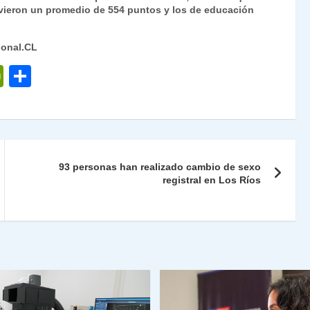
uvieron un promedio de 554 puntos y los de educación
ional.CL
P
C
ri
o
nt
m
Fr
p
ie
ar
93 personas han realizado cambio de sexo
n
tir
registral en Los Ríos
dl
y