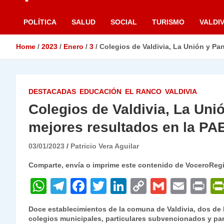
POLÍTICA
SALUD
SOCIAL
TURISMO
VALDIV
Home
2023
Enero
3
Colegios de Valdivia, La Unión y Pa
DESTACADAS
EDUCACIÓN
EL RANCO
VALDIVIA
Colegios de Valdivia, La Unió
mejores resultados en la PA
03/01/2023
Patricio Vera Aguilar
Comparte, envía o imprime este contenido de VoceroReg
W
T
F
T
Li
C
G
E
P
h
el
a
w
n
o
m
m
ri
Doce establecimientos de la comuna de Valdivia, dos de 
at
e
c
itt
k
p
ai
ai
nt
colegios municipales, particulares subvencionados y pa