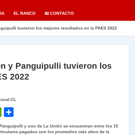
IA
EL RANCO
📧 CONTACTO
nguipulli tuvieron los mejores resultados en la PAES 2022
n y Panguipulli tuvieron los
ES 2022
ional.CL
P
C
ri
o
Panguipulli y uno de La Unión se encuentran entre los 15
nt
m
rticulares pagados con los promedios más altos de la