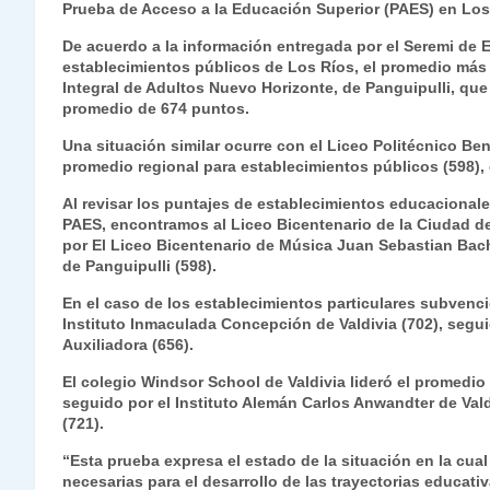
Prueba de Acceso a la Educación Superior (PAES) en Los
s
gr
e
er
e
y
l
l
De acuerdo a la información entregada por el Seremi de 
A
a
b
dI
Li
establecimientos públicos de Los Ríos, el promedio más
p
m
o
n
n
Integral de Adultos Nuevo Horizonte, de Panguipulli, que
promedio de 674 puntos.
p
o
k
Una situación similar ocurre con el Liceo Politécnico Be
k
promedio regional para establecimientos públicos (598),
Al revisar los puntajes de establecimientos educacional
PAES, encontramos al Liceo Bicentenario de la Ciudad de
por El Liceo Bicentenario de Música Juan Sebastian Bach 
de Panguipulli (598).
En el caso de los establecimientos particulares subvenc
Instituto Inmaculada Concepción de Valdivia (702), seguid
Auxiliadora (656).
El colegio Windsor School de Valdivia lideró el promedio
seguido por el Instituto Alemán Carlos Anwandter de Vald
(721).
“Esta prueba expresa el estado de la situación en la cua
necesarias para el desarrollo de las trayectorias educati