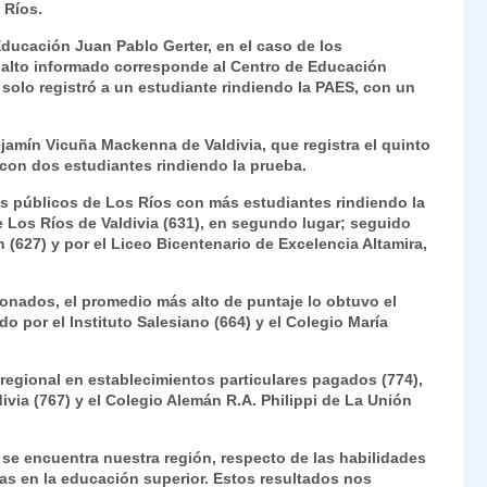
 Ríos.
Fr
p
Educación Juan Pablo Gerter, en el caso de los
ie
ar
 alto informado corresponde al Centro de Educación
n
tir
 solo registró a un estudiante rindiendo la PAES, con un
dl
njamín Vicuña Mackenna de Valdivia, que registra el quinto
y
 con dos estudiantes rindiendo la prueba.
es públicos de Los Ríos con más estudiantes rindiendo la
 Los Ríos de Valdivia (631), en segundo lugar; seguido
(627) y por el Liceo Bicentenario de Excelencia Altamira,
ionados, el promedio más alto de puntaje lo obtuvo el
o por el Instituto Salesiano (664) y el Colegio María
 regional en establecimientos particulares pagados (774),
ivia (767) y el Colegio Alemán R.A. Philippi de La Unión
l se encuentra nuestra región, respecto de las habilidades
vas en la educación superior. Estos resultados nos