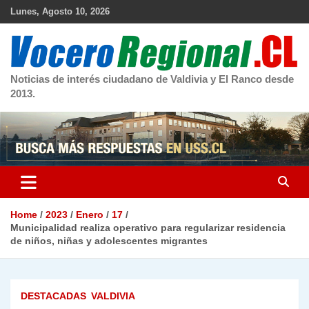
Skip
Lunes, Agosto 10, 2026
to
content
Noticias de interés ciudadano de Valdivia y El Ranco desde
2013.
Home
2023
Enero
17
Municipalidad realiza operativo para regularizar residencia
de niños, niñas y adolescentes migrantes
DESTACADAS
VALDIVIA