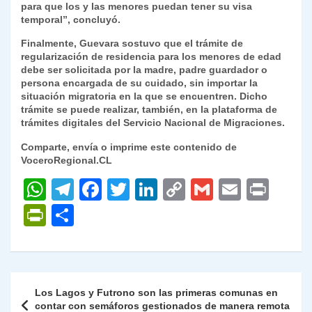
para que los y las menores puedan tener su visa
temporal”
, concluyó.
Finalmente, Guevara sostuvo que el trámite de
regularización de residencia para los menores de edad
debe ser solicitada por la madre, padre guardador o
persona encargada de su cuidado, sin importar la
situación migratoria en la que se encuentren. Dicho
trámite se puede realizar, también, en la plataforma de
trámites digitales del Servicio Nacional de Migraciones.
Comparte, envía o imprime este contenido de
VoceroRegional.CL
W
T
F
T
Li
C
G
E
P
h
el
a
w
n
o
m
m
ri
P
C
at
e
c
itt
k
p
ai
ai
nt
ri
o
s
gr
e
er
e
y
l
l
nt
m
A
a
b
dI
Li
Fr
p
Navegación
Los Lagos y Futrono son las primeras comunas en
p
m
o
n
n
ie
ar
de
contar con semáforos gestionados de manera remota