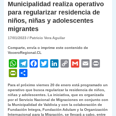
Municipalidad realiza operativo
para regularizar residencia de
niños, niñas y adolescentes
migrantes
17/01/2023
Patricio Vera Aguilar
Comparte, envía o imprime este contenido de
VoceroRegional.CL
W
T
F
T
Li
C
G
E
P
h
el
a
w
n
o
m
m
ri
P
C
at
e
c
itt
k
p
ai
ai
nt
ri
o
Para el próximo viernes 20 de enero está programado un
s
gr
e
er
e
y
l
l
nt
m
operativo que busca regularizar la residencia de niños,
A
a
b
dI
Li
niñas y adolescentes. La iniciativa, que es organizada
Fr
p
por el Servicio Nacional de Migraciones en conjunto con
p
m
o
n
n
ie
ar
la Municipalidad de Valdivia y con la colaboración de
Fundación Integra, Fundación Adulam y la Organización
p
o
k
n
tir
Internacional para la Migración, se llevará a cabo, entre