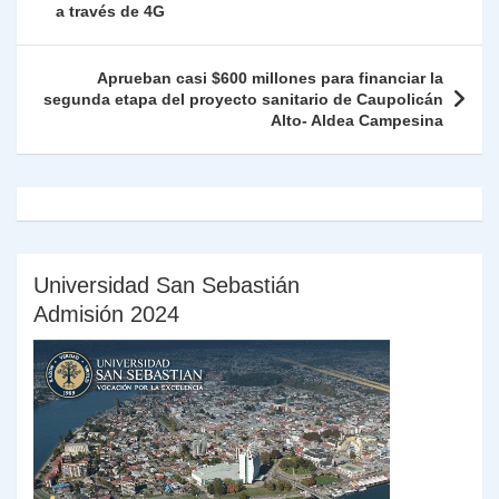
p
o
k
a través de 4G
n
tir
entradas
k
dl
Aprueban casi $600 millones para financiar la
y
segunda etapa del proyecto sanitario de Caupolicán
Alto- Aldea Campesina
Universidad San Sebastián
Admisión 2024