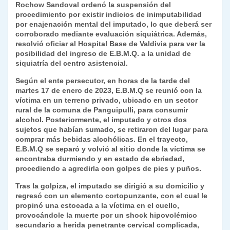
Rochow Sandoval ordenó la suspensión del
k
dl
procedimiento por existir indicios de inimputabilidad
por enajenación mental del imputado, lo que deberá ser
y
corroborado mediante evaluación siquiátrica. Además,
resolvió oficiar al Hospital Base de Valdivia para ver la
posibilidad del ingreso de E.B.M.Q. a la unidad de
siquiatría del centro asistencial.
Según el ente persecutor, en horas de la tarde del
martes 17 de enero de 2023, E.B.M.Q se reunió con la
víctima en un terreno privado, ubicado en un sector
rural de la comuna de Panguipulli, para consumir
alcohol. Posteriormente, el imputado y otros dos
sujetos que habían sumado, se retiraron del lugar para
comprar más bebidas alcohólicas. En el trayecto,
E.B.M.Q se separó y volvió al sitio donde la víctima se
encontraba durmiendo y en estado de ebriedad,
procediendo a agredirla con golpes de pies y puños.
Tras la golpiza, el imputado se dirigió a su domicilio y
regresó con un elemento cortopunzante, con el cual le
propinó una estocada a la víctima en el cuello,
provocándole la muerte por un shock hipovolémico
secundario a herida penetrante cervical complicada,