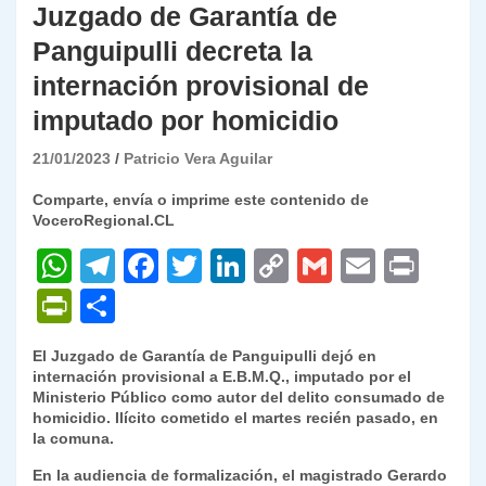
Juzgado de Garantía de
Panguipulli decreta la
internación provisional de
imputado por homicidio
21/01/2023
Patricio Vera Aguilar
Comparte, envía o imprime este contenido de
VoceroRegional.CL
W
T
F
T
Li
C
G
E
P
h
el
a
w
n
o
m
m
ri
P
C
at
e
c
itt
k
p
ai
ai
nt
ri
o
El Juzgado de Garantía de Panguipulli dejó en
s
gr
e
er
e
y
l
l
nt
m
internación provisional a E.B.M.Q., imputado por el
A
a
b
dI
Li
Ministerio Público como autor del delito consumado de
Fr
p
homicidio. Ilícito cometido el martes recién pasado, en
p
m
o
n
n
ie
ar
la comuna.
p
o
k
n
tir
En la audiencia de formalización, el magistrado Gerardo