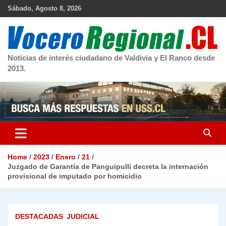
Skip
Sábado, Agosto 8, 2026
to
content
Noticias de interés ciudadano de Valdivia y El Ranco desde
2013.
Home
2023
Enero
21
Juzgado de Garantía de Panguipulli decreta la internación
provisional de imputado por homicidio
DESTACADAS
JUDICIAL