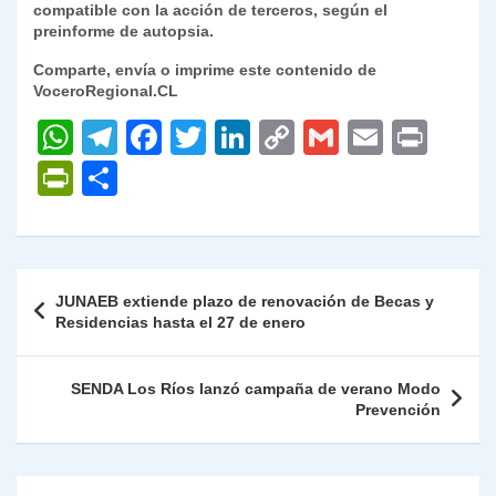
compatible con la acción de terceros, según el
preinforme de autopsia.
Comparte, envía o imprime este contenido de
VoceroRegional.CL
W
T
F
T
Li
C
G
E
P
h
el
a
w
n
o
m
m
ri
P
C
at
e
c
itt
k
p
ai
ai
nt
ri
o
s
gr
e
er
e
y
l
l
nt
m
A
a
b
dI
Li
Fr
p
Navegación
JUNAEB extiende plazo de renovación de Becas y
p
m
o
n
n
ie
ar
de
Residencias hasta el 27 de enero
p
o
k
n
tir
entradas
k
dl
SENDA Los Ríos lanzó campaña de verano Modo
Prevención
y