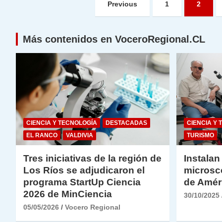
Paginación
Previous
1
2
de
entradas
Más contenidos en VoceroRegional.CL
CIENCIA Y TECNOLOGÍA
DESTACADAS
CIENCIA Y 
EL RANCO
VALDIVIA
TURISMO
Tres iniciativas de la región de
Instalan
Los Ríos se adjudicaron el
microsc
programa StartUp Ciencia
de Amér
2026 de MinCiencia
30/10/2025
05/05/2026
Vocero Regional