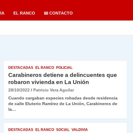
IA
EL RANCO
📧 CONTACTO
DESTACADAS
EL RANCO
POLICIAL
Carabineros detiene a delincuentes que
robaron vivienda en La Unión
28/10/2022
Patricio Vera Aguilar
Cuando cargaban especies robadas desde residencia
de calle Eluterio Ramírez de La Unión, Carabineros de
la…
DESTACADAS
EL RANCO
SOCIAL
VALDIVIA