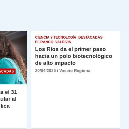
CIENCIA Y TECNOLOGÍA
DESTACADAS
EL RANCO
VALDIVIA
Los Ríos da el primer paso
hacia un polo biotecnológico
de alto impacto
20/04/2025
Vocero Regional
ACADAS
a el 31
ular al
lica