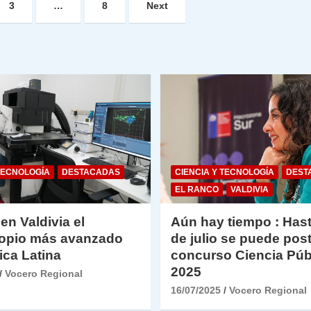
3
…
8
Next
TECNOLOGÍA
DESTACADAS
CIENCIA Y TECNOLOGÍA
DEST
EL RANCO
VALDIVIA
 en Valdivia el
Aún hay tiempo : Hast
opio más avanzado
de julio se puede post
ica Latina
concurso Ciencia Púb
2025
Vocero Regional
16/07/2025
Vocero Regional