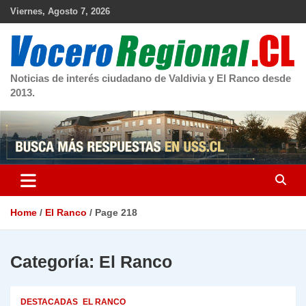
Skip
Viernes, Agosto 7, 2026
to
content
Noticias de interés ciudadano de Valdivia y El Ranco desde
2013.
Home
El Ranco
Page 218
Categoría:
El Ranco
DESTACADAS
EL RANCO