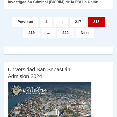
Investigación Criminal (BICRIM) de la PDI La Unión,…
Paginación
Previous
1
…
217
218
de
219
…
222
Next
entradas
Universidad San Sebastián
Admisión 2024